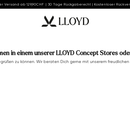
er Versand ab 129,90CHF | 30 Tage Rückgaberecht | Kostenloser Rückve
men in einem unserer LLOYD Concept Stores oder
begrüßen zu können. Wir beraten Dich gerne mit unserem freudlich