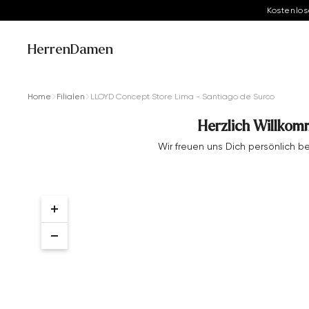
Kostenlos
Herren
Damen
Home
Filialen
LLOYD Concept Store Lima - Santiago de Surco
Herzlich Willkom
Wir freuen uns Dich persönlich 