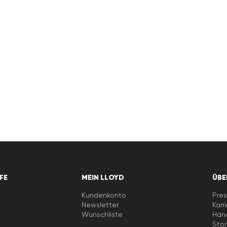
LFE
MEIN LLOYD
ÜBE
Kundenkonto
Pres
Newsletter
Karr
e
Wunschliste
Händ
Stor