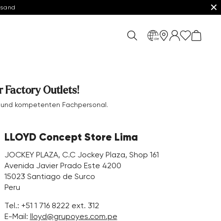
✕
rsand
de
 Factory Outlets!
en und kompetenten Fachpersonal.
LLOYD Concept Store Lima
JOCKEY PLAZA, C.C Jockey Plaza, Shop 161
Avenida Javier Prado Este 4200
15023 Santiago de Surco
Peru
Tel.:
+51 1 716 8222 ext. 312
E-Mail:
lloyd@grupoyes.com.pe