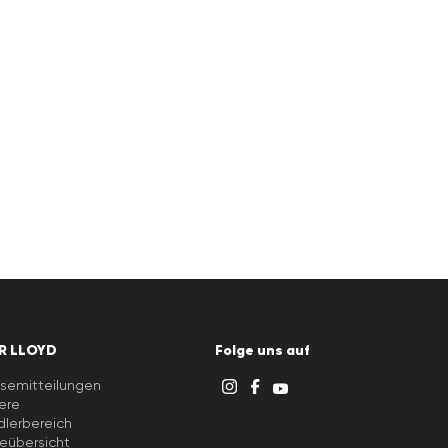
R LLOYD
Folge uns auf
semitteilungen
iere
lerbereich
eübersicht