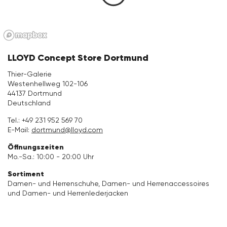
Bekleidung
Accessoires
LLOYD Concept Store Dortmund
Kollektionen
Thier-Galerie
Westenhellweg 102-106
44137 Dortmund
Pflege & Zubehör
Deutschland
Tel.:
+49 231 952 569 70
E-Mail:
dortmund@lloyd.com
Öffnungszeiten
Mo.-Sa.: 10:00 - 20:00 Uhr
Sortiment
Damen- und Herrenschuhe, Damen- und Herrenaccessoires
und Damen- und Herrenlederjacken