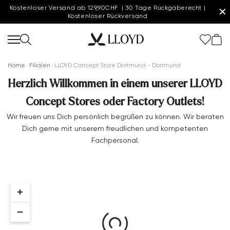
Kostenloser Versand ab 129,90CHF | 30 Tage Rückgaberecht |
✕
Kostenloser Rückversand
Home
Filialen
LLOYD Concept Store Dortmund - Dortmund
Herzlich Willkommen in einem unserer LLOYD
Concept Stores oder Factory Outlets!
Damen startseite
Wir freuen uns Dich persönlich begrüßen zu können. Wir beraten
Dich gerne mit unserem freudlichen und kompetenten
SALE
Fachpersonal.
Extra 20%
Neu
Schuhe