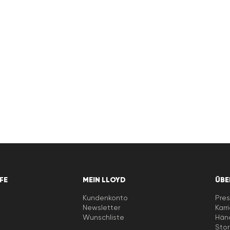
LFE
MEIN LLOYD
ÜBE
Kundenkonto
Pres
Newsletter
Karr
e
Wunschliste
Händ
Stor