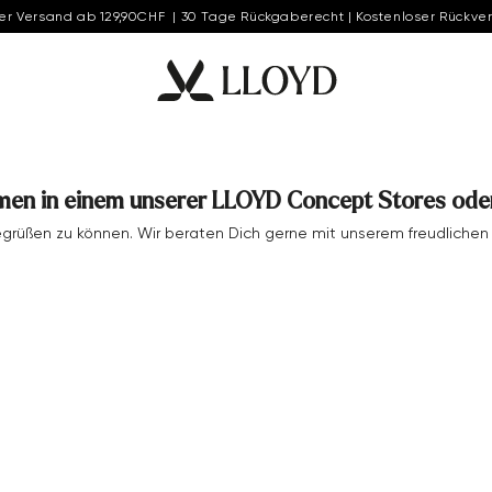
er Versand ab 129,90CHF | 30 Tage Rückgaberecht | Kostenloser Rückve
men in einem unserer LLOYD Concept Stores oder
begrüßen zu können. Wir beraten Dich gerne mit unserem freudlich