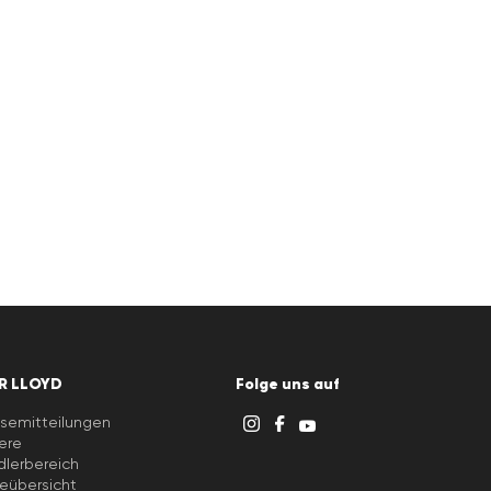
R LLOYD
Folge uns auf
semitteilungen
iere
lerbereich
eübersicht