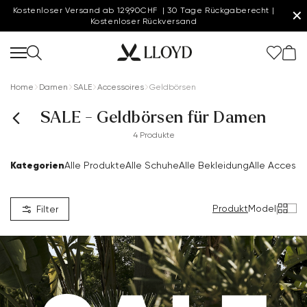
Kostenloser Versand ab 129,90CHF | 30 Tage Rückgaberecht |
✕
Kostenloser Rückversand
Home
Damen
SALE
Accessoires
Geldbörsen
SALE - Geldbörsen für Damen
4 Produkte
Kategorien
Alle Produkte
Alle Schuhe
Alle Bekleidung
Alle Accesso
Produkt
Model
|
Filter