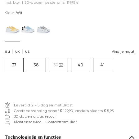
incl. btw.
|
30-dagen beste prijs: 119,95 €
Kleur:
Wit
eu
uk
us
Vind je maat
37
38
39
40
41
Levertijd 2 - 5 dagen met BPost
Gratis verzending vanaf € 129,90, anders slechts € 5,95
30 dagen gratis retour
Klantenservice - Contactformulier
Technologieën en functies