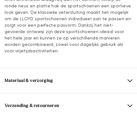
ronde neus en platte hak de sportschoenen een sportieve
look geven. De klassieke vetersluiting maakt het mogelijk
om de LLOYD sportschoenen individueel aan te passen en
zorgt voor een perfecte pasvorm. Dankzij het niet-
gevoerde ontwerp zijn deze sportschoenen ideaal voor
het hele jaar en kunnen ze op verschillende manieren
worden gecombineerd, zowel voor dagelijks gebruik als
voor vrijetijdsactiviteiten.
Materiaal & verzorging
Productieschaal:
EU-maten
Bovenwerk:
Glad leer
Rauleder
Verzending & retourneren
Voering:
60% Leer
40% Textiel
Levertijd 2 - 5 dagen met BPost
Voering:
Leer/textiel
Gratis verzending vanaf € 129,90, anders slechts € 5,95