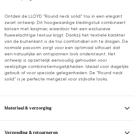
Ontdek de LLOYD "Round neck solid" trui in een elegant
zwart ontwerp. Dit hoogwaardige kledingstuk combineert
katoen met kasjmier, waardoor het een exclusieve
fluweelachtige textuur krijgt. Dankzij het textiele karakter
van de buitenkant is de trui comfortabel om te dragen. De
normale pasvorm zorgt voor een optimaal silhouet dat
een natuurlijke en ontspannen look ondersteunt. Het
ontwerp is opzettelijk eenvoudig gehouden voor
veelzijdige combinatiemogelijkheden. Ideaal voor dagelijks
gebruik of voor speciale gelegenheden. De "Round neck
solid" is je perfecte metgezel voor stijlvolle looks.
Materiaal & verzorging
Bovenwerk:
Textiel
Samenstelling materiaal:
95% katoen
5% kasjmier
Verzending & retourneren