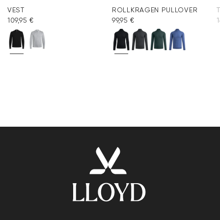
VEST
ROLLKRAGEN PULLOVER
109,95 €
99,95 €
1