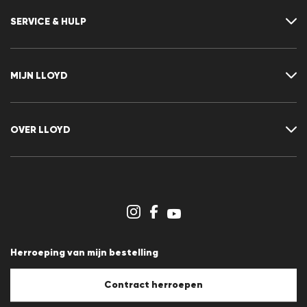
SERVICE & HULP
Neem contact met ons op
FAQ
MIJN LLOYD
Maattabel
Advisor
Retour
Klant account
Contract herroepen
Verlanglijst
OVER LLOYD
Nieuwsbrief
Persberichten
Carrière
Dealergedeelte
Winkeloverzicht
Klokkenluidersregeling
Algemene voorwaarden
Gegevensbescherming
Herroeping van mijn bestelling
Afdruk
Cookiebeleid
Cookie-instellingen
Contract herroepen