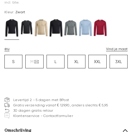
incl. btw.
Kleur:
Zwart
eu
Vind je maat
S
M
L
XL
XXL
3XL
Levertijd 2 - 5 dagen met BPost
Gratis verzending vanaf € 129,90, anders slechts € 5,95
30 dagen gratis retour
Klantenservice - Contactformulier
Omschrijving