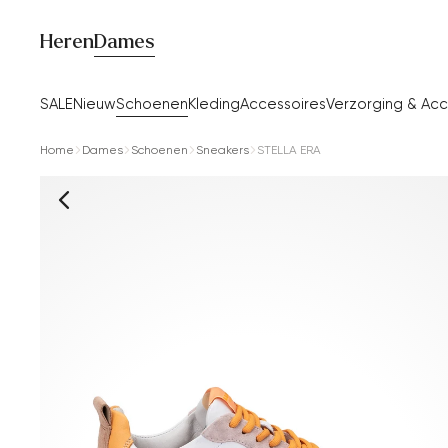
Heren
Dames
SALE
Nieuw
Schoenen
Kleding
Accessoires
Verzorging & Acc
Home
Dames
Schoenen
Sneakers
STELLA ERA