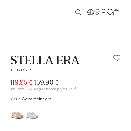
nl
STELLA ERA
Art. 15-802-31
119,95 €
169,90 €
incl. btw.
|
30-dagen beste prijs: 119,95 €
Kleur:
Gecombineerd