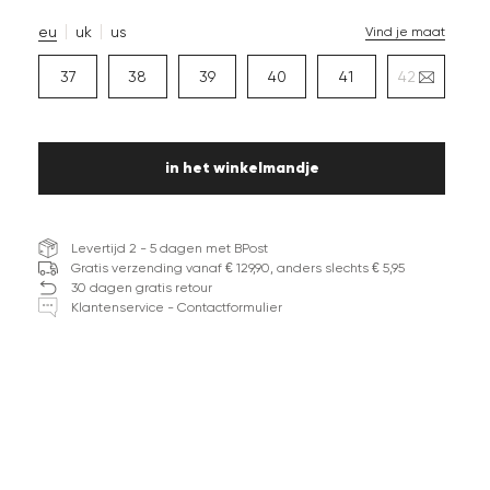
eu
uk
us
Vind je maat
37
38
39
40
41
42
in het winkelmandje
Levertijd 2 - 5 dagen met BPost
Gratis verzending vanaf € 129,90, anders slechts € 5,95
30 dagen gratis retour
Klantenservice - Contactformulier