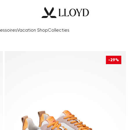
essoires
Vacation Shop
Collecties
-29%