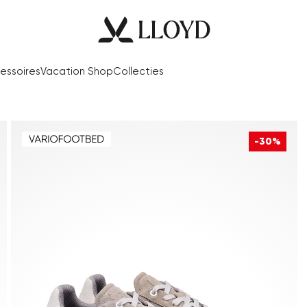
essoires
Vacation Shop
Collecties
-30%