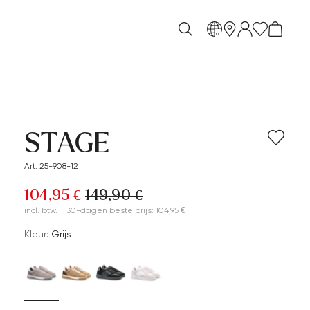
nl
STAGE
Art. 25-908-12
104,95 €
149,90 €
incl. btw.
|
30-dagen beste prijs: 104,95 €
Kleur:
Grijs