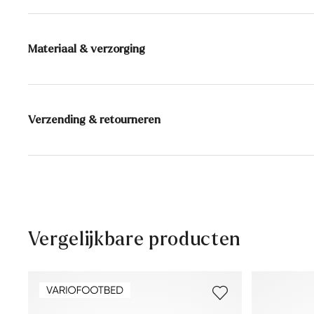
Materiaal & verzorging
Productieschaal:
EU-maten
Voering:
100% Mesh
Verzending & retourneren
Zool:
Rubberen zool
Levertijd 2 - 5 dagen met BPost
Hoogte hak:
25 mm
Gratis verzending vanaf € 129,90, anders slechts € 5,9
30 dagen gratis retour
Klantenservice - Contactformulier
Vergelijkbare producten