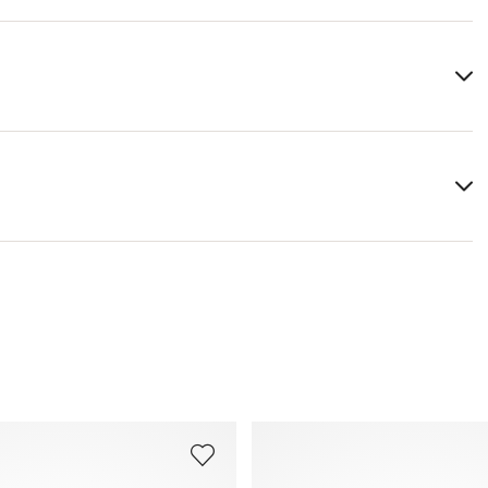
Bovenwerk:
Combinatie leer
Materiaal binnenzool:
Microvezel
Schoenleest:
BAHAMA
Meer informatie over dit onderwerp vindt u in het
5
gedeelte
Verzending
en
Retourzending
.
Veelgestelde vragen
.