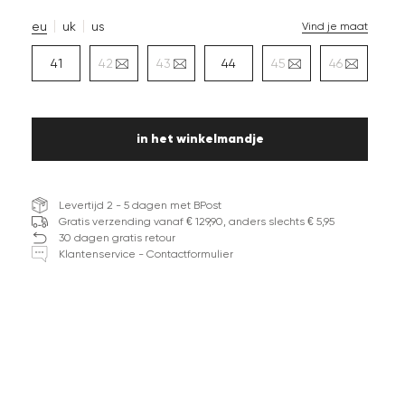
eu
uk
us
Vind je maat
41
42
43
44
45
46
in het winkelmandje
Levertijd 2 - 5 dagen met BPost
Gratis verzending vanaf € 129,90, anders slechts € 5,95
30 dagen gratis retour
Klantenservice - Contactformulier