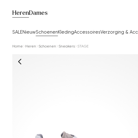
Heren
Dames
SALE
Nieuw
Schoenen
Kleding
Accessoires
Verzorging & Acc
Home
Heren
Schoenen
Sneakers
STAGE