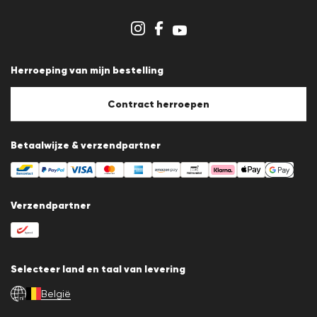
Dealergedeelte
Winkeloverzicht
Klokkenluidersregeling
Algemene voorwaarden
Gegevensbescherming
Herroeping van mijn bestelling
Afdruk
Cookiebeleid
Cookie-instellingen
Contract herroepen
Betaalwijze & verzendpartner
Verzendpartner
Selecteer land en taal van levering
België
nl