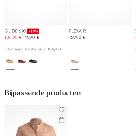
GLIDE 610
FLEXA R
-30%
104,95 €
149,90 €
159,90 €
7
30-dagen beste prijs: 104,95 €
3
Bijpassende producten