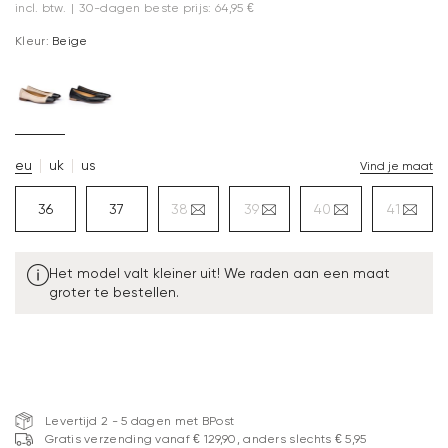
incl. btw.
|
30-dagen beste prijs: 64,95 €
Kleur:
Beige
eu
uk
us
Vind je maat
36
37
38
39
40
41
Het model valt kleiner uit! We raden aan een maat
groter te bestellen.
Levertijd 2 - 5 dagen met BPost
Gratis verzending vanaf € 129,90, anders slechts € 5,95