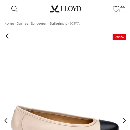
Home
Dames
Schoenen
Ballerina's
SOFTA
-50%