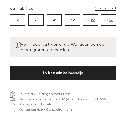
eu
uk
us
Vind je maat
36
37
38
39
40
41
Het model valt kleiner uit! We raden aan een
maat groter te bestellen.
in het winkelmandje
Levertijd 2 - 5 dagen met BPost
Gratis verzending vanaf € 129,90, anders slechts € 5,95
30 dagen gratis retour
Klantenservice - Contactformulier