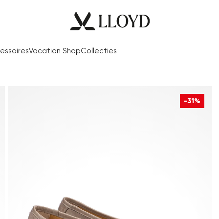
essoires
Vacation Shop
Collecties
-31%