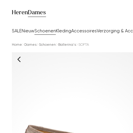
Heren
Dames
SALE
Nieuw
Schoenen
Kleding
Accessoires
Verzorging & Acc
Home
Dames
Schoenen
Ballerina's
SOFTA