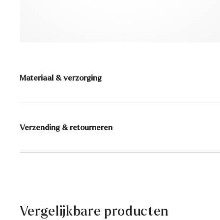
Materiaal & verzorging
Productieschaal:
EU-maten
Voering:
100% Leer
Verzending & retourneren
Materiaal binnenzool:
Leer
Levertijd 2 - 5 dagen met BPost
Schoenleest:
FREYA BALLERINA
Gratis verzending vanaf € 129,90, anders slechts € 5,9
30 dagen gratis retour
Klantenservice - Contactformulier
Vergelijkbare producten