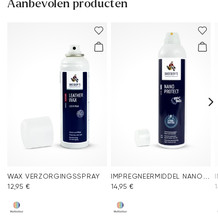
Aanbevolen producten
WAX VERZORGINGSSPRAY
IMPREGNEERMIDDEL NANO PROTECT SPRAY
12,95 €
14,95 €
1