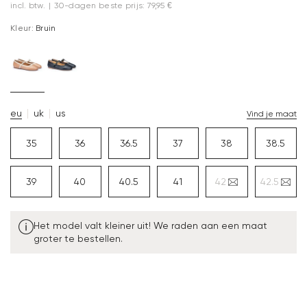
incl. btw.
|
30-dagen beste prijs: 79,95 €
Kleur:
Bruin
eu
uk
us
Vind je maat
35
36
36.5
37
38
38.5
39
40
40.5
41
42
42.5
Het model valt kleiner uit! We raden aan een maat
groter te bestellen.