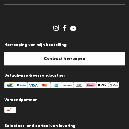
Persberichten
Carrière
Dealergedeelte
Winkeloverzicht
Klokkenluidersregeling
Algemene voorwaarden
Gegevensbescherming
Herroeping van mijn bestelling
Afdruk
Cookiebeleid
Cookie-instellingen
Contract herroepen
Betaalwijze & verzendpartner
Verzendpartner
Selecteer land en taal van levering