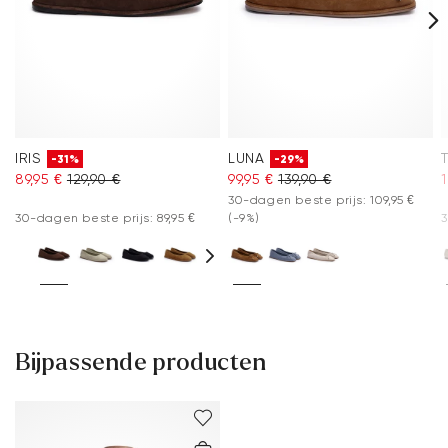
IRIS
LUNA
T
-31%
-29%
89,95 €
129,90 €
99,95 €
139,90 €
30-dagen beste prijs: 109,95 €
30-dagen beste prijs: 89,95 €
(-9%)
3
Bijpassende producten