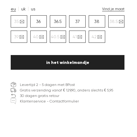
eu
uk
us
Vind je maat
35
36
36.5
37
38
38.5
39
40
40.5
41
42
in het winkelmandje
Levertijd 2 - 5 dagen met BPost
Gratis verzending vanaf € 129,90, anders slechts € 5,95
30 dagen gratis retour
Klantenservice - Contactformulier