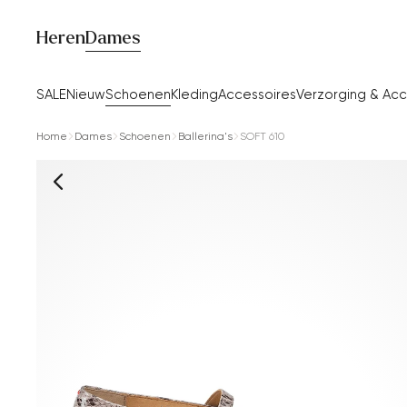
Heren
Dames
SALE
Nieuw
Schoenen
Kleding
Accessoires
Verzorging & Acc
Home
Dames
Schoenen
Ballerina's
SOFT 610