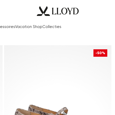
essoires
Vacation Shop
Collecties
-50%