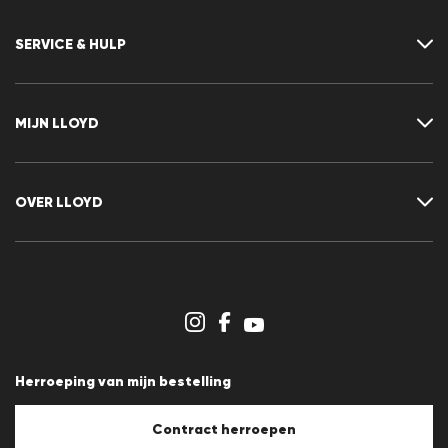
SERVICE & HULP
Neem contact met ons op
FAQ
MIJN LLOYD
Maattabel
Advisor
Retour
Klant account
Contract herroepen
Verlanglijst
OVER LLOYD
Nieuwsbrief
Persberichten
Carrière
Dealergedeelte
Winkeloverzicht
Klokkenluidersregeling
Algemene voorwaarden
Gegevensbescherming
Herroeping van mijn bestelling
Afdruk
Cookiebeleid
Cookie-instellingen
Contract herroepen