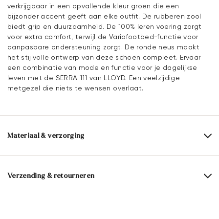
verkrijgbaar in een opvallende kleur groen die een
bijzonder accent geeft aan elke outfit. De rubberen zool
biedt grip en duurzaamheid. De 100% leren voering zorgt
voor extra comfort, terwijl de Variofootbed-functie voor
aanpasbare ondersteuning zorgt. De ronde neus maakt
het stijlvolle ontwerp van deze schoen compleet. Ervaar
een combinatie van mode en functie voor je dagelijkse
leven met de SERRA 111 van LLOYD. Een veelzijdige
metgezel die niets te wensen overlaat.
Materiaal & verzorging
Productieschaal:
UK-maten
Bovenwerk:
Rauleder
Verzending & retourneren
Voering:
100% Leer
Levertijd 2 - 5 dagen met BPost
Materiaal binnenzool:
Leer
Gratis verzending vanaf € 129,90, anders slechts € 5,95