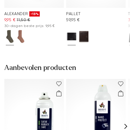
ALEXANDER
PALLET
-13%
9,95 €
11,50 €
59,95 €
30-dagen beste prijs: 9,95 €
3
Aanbevolen producten