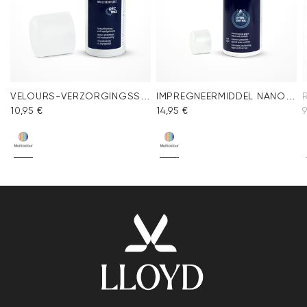
VELOURS-VERZORGINGSSPRAY MULTICOLOUR
IMPREGNEERMIDDEL NANO PROTECT SPRAY
10,95 €
14,95 €
9