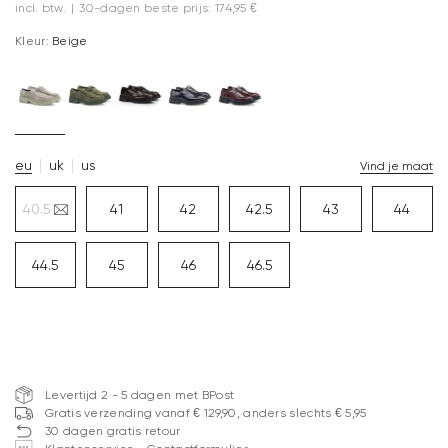
incl. btw.
|
30-dagen beste prijs: 174,95 €
Kleur:
Beige
eu
uk
us
Vind je maat
40.5
41
42
42.5
43
44
44.5
45
46
46.5
Levertijd 2 - 5 dagen met BPost
Gratis verzending vanaf € 129,90, anders slechts € 5,95
30 dagen gratis retour