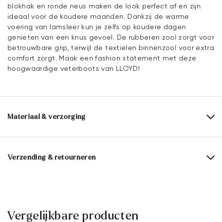
blokhak en ronde neus maken de look perfect af en zijn
ideaal voor de koudere maanden. Dankzij de warme
voering van lamsleer kun je zelfs op koudere dagen
genieten van een knus gevoel. De rubberen zool zorgt voor
betrouwbare grip, terwijl de textielen binnenzool voor extra
comfort zorgt. Maak een fashion statement met deze
hoogwaardige veterboots van LLOYD!
Materiaal & verzorging
Productieschaal:
UK-maten
Bovenwerk:
Gekorreld leer
Verzending & retourneren
Voering:
100% Lamsleer
Levertijd 2 - 5 dagen met BPost
Materiaal binnenzool:
Textiel
Gratis verzending vanaf € 129,90, anders slechts € 5,95
Zool:
Rubberen zool
30 dagen gratis retour
Vergelijkbare producten