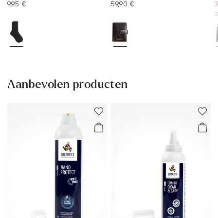
9,95 €
59,90 €
3
3
Aanbevolen producten