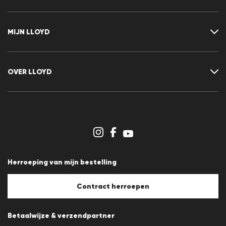
Neem contact met ons op
FAQ
MIJN LLOYD
Maattabel
Advisor
Retour
Klant account
Contract herroepen
Verlanglijst
OVER LLOYD
Nieuwsbrief
Persberichten
Carrière
Dealergedeelte
Winkeloverzicht
Klokkenluidersregeling
Algemene voorwaarden
Gegevensbescherming
Herroeping van mijn bestelling
Afdruk
Cookiebeleid
Cookie-instellingen
Contract herroepen
Betaalwijze & verzendpartner