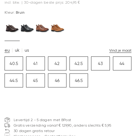
incl. btw.
|
30-dagen beste prijs: 204,95 €
Kleur:
Bruin
eu
uk
us
Vind je maat
40.5
41
42
42.5
43
44
44.5
45
46
46.5
Levertijd 2 - 5 dagen met BPost
Gratis verzending vanaf € 129,90, anders slechts € 5,95
30 dagen gratis retour