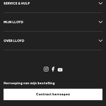
SERVICE & HULP
Neem contact met ons op
FAQ
MIJN LLOYD
Maattabel
Advisor
Retour
Klant account
Contract herroepen
Verlanglijst
OVER LLOYD
Nieuwsbrief
Persberichten
Carrière
Dealergedeelte
Winkeloverzicht
Klokkenluidersregeling
Algemene voorwaarden
Gegevensbescherming
Herroeping van mijn bestelling
Afdruk
Cookiebeleid
Cookie-instellingen
Contract herroepen