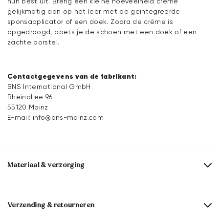
hun best uit. Breng een kleine hoeveelheid crème
gelijkmatig aan op het leer met de geïntegreerde
sponsapplicator of een doek. Zodra de crème is
opgedroogd, poets je de schoen met een doek of een
zachte borstel.
Contactgegevens van de fabrikant:
BNS International GmbH
Rheinallee 96
55120 Mainz
E-mail:
info@bns-mainz.com
Materiaal & verzorging
Inhoud:
75 ml
Verzending & retourneren
Actieve ingrediënten: verzorgend actief ingrediënt,