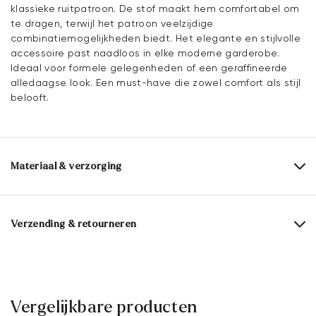
klassieke ruitpatroon. De stof maakt hem comfortabel om
te dragen, terwijl het patroon veelzijdige
combinatiemogelijkheden biedt. Het elegante en stijlvolle
accessoire past naadloos in elke moderne garderobe.
Ideaal voor formele gelegenheden of een geraffineerde
alledaagse look. Een must-have die zowel comfort als stijl
belooft.
Materiaal & verzorging
Samenstelling materiaal:
100% viscose
Breedte:
33 cm
Verzending & retourneren
Lengte:
180 cm
Levertijd 2 - 5 dagen met BPost
Gratis verzending vanaf € 129,90, anders slechts € 5,95
30 dagen gratis retour
Vergelijkbare producten