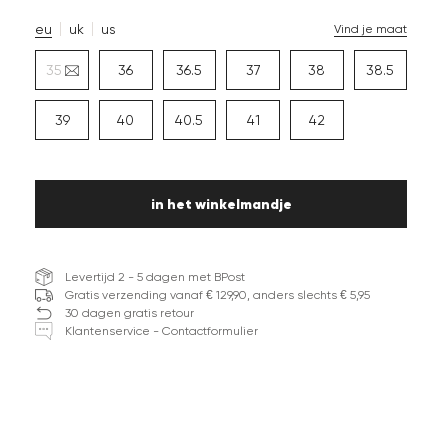
eu
uk
us
Vind je maat
35
36
36.5
37
38
38.5
39
40
40.5
41
42
in het winkelmandje
Levertijd 2 - 5 dagen met BPost
Gratis verzending vanaf € 129,90, anders slechts € 5,95
30 dagen gratis retour
Klantenservice - Contactformulier