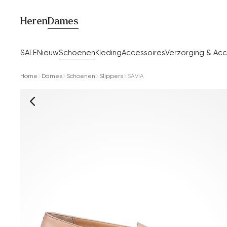
Heren
Dames
SALE
Nieuw
Schoenen
Kleding
Accessoires
Verzorging & Acc
Home
Dames
Schoenen
Slippers
SAVIA