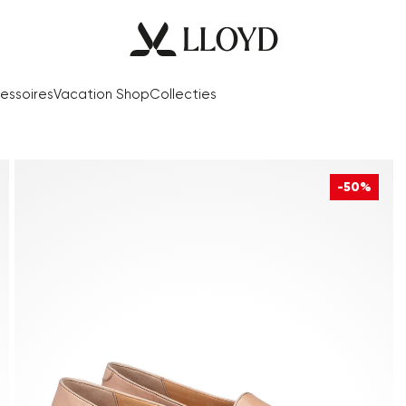
essoires
Vacation Shop
Collecties
-50%