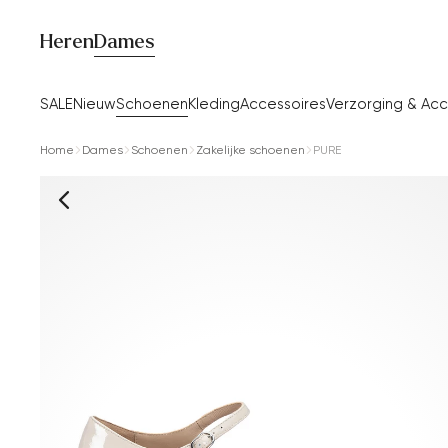
Heren
Dames
SALE
Nieuw
Schoenen
Kleding
Accessoires
Verzorging & Acc
Home
Dames
Schoenen
Zakelijke schoenen
PURE