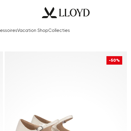
essoires
Vacation Shop
Collecties
-50%