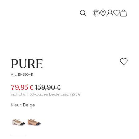
nl
PURE
Art. 15-530-11
79,95 €
159,90 €
incl. btw.
|
30-dagen beste prijs: 79,95 €
Kleur:
Beige