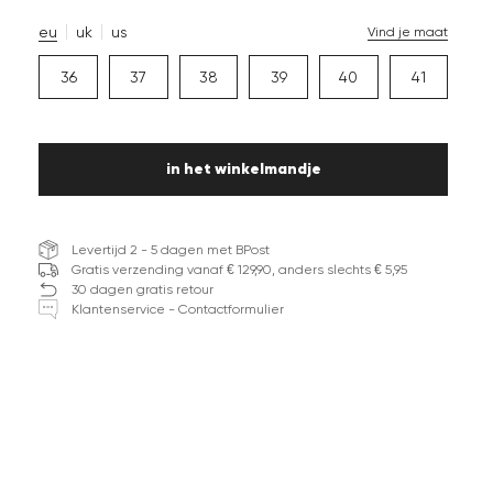
eu
uk
us
Vind je maat
36
37
38
39
40
41
in het winkelmandje
Levertijd 2 - 5 dagen met BPost
Gratis verzending vanaf € 129,90, anders slechts € 5,95
30 dagen gratis retour
Klantenservice - Contactformulier