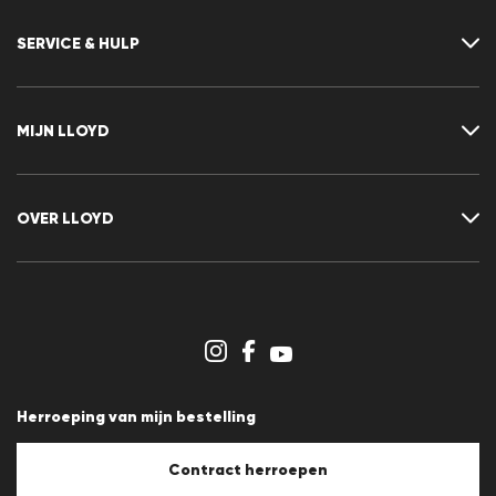
SERVICE & HULP
Neem contact met ons op
FAQ
MIJN LLOYD
Maattabel
Advisor
Retour
Klant account
Contract herroepen
Verlanglijst
OVER LLOYD
Nieuwsbrief
Persberichten
Carrière
Dealergedeelte
Winkeloverzicht
Klokkenluidersregeling
Algemene voorwaarden
Gegevensbescherming
Herroeping van mijn bestelling
Afdruk
Cookiebeleid
Cookie-instellingen
Contract herroepen