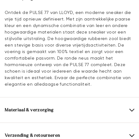
Ontdek de PULSE 77 van LLOYD, een moderne sneaker die
vrije tijd opnieuw definieert. Met zijn aantrekkelijke paarse
kleur en een dynamische combinatie van leer en andere
hoogwaardige materialen staat deze sneaker voor een
stijlvolle uitstraling. De hoogwaardige rubberen zool biedt
een stevige basis voor diverse vrijetijdsactiviteiten. De
voering is gemaakt van 100% textiel en zorgt voor een
comfortabele pasvorm. De ronde neus maakt het
harmonieuze ontwerp van de PULSE 77 compleet. Deze
schoen is ideaal voor iedereen die waarde hecht aan
kwaliteit en esthetiek. Ervaar de perfecte combinatie van
elegantie en alledaagse functionaliteit.
Materiaal & verzorging
Productieschaal:
EU-maten
Bovenwerk:
Combinatie leer
Verzending & retourneren