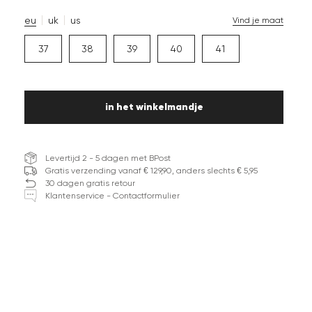
eu
uk
us
Vind je maat
37
38
39
40
41
in het winkelmandje
Levertijd 2 - 5 dagen met BPost
Gratis verzending vanaf € 129,90, anders slechts € 5,95
30 dagen gratis retour
Klantenservice - Contactformulier