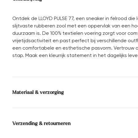
Ontdek de LLOYD PULSE 77, een sneaker in felrood di
slijtvaste rubberen zool met een oppervlak van een hoo
duurzaam is. De 100% textielen voering zorgt voor comf
vrijetijdsactiviteit en past perfect bij verschillende o
een comfortabele en esthetische pasvorm. Vertrouw op 
stap. Maak een kleurrijk statement in het dagelijks le
Materiaal & verzorging
Productieschaal:
EU-maten
Voering:
100% Textiel
Verzending & retourneren
Zool:
Rubberen zool