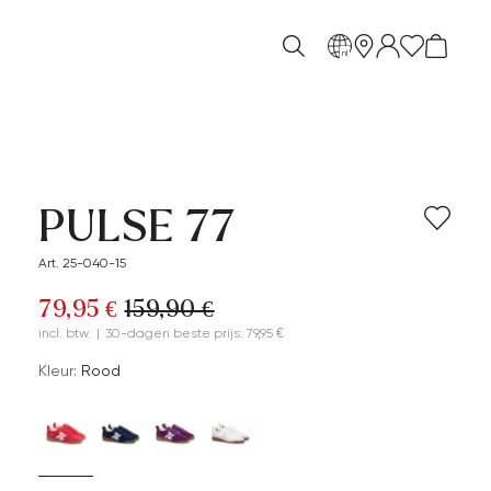
nl
PULSE 77
Art. 25-040-15
79,95 €
159,90 €
incl. btw.
|
30-dagen beste prijs: 79,95 €
Kleur:
Rood