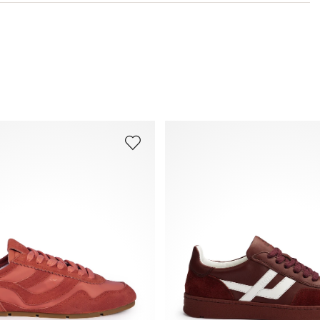
Meer informatie over dit onderwerp vindt u in het
5
gedeelte
Verzending
en
Retourzending
.
Veelgestelde vragen
.