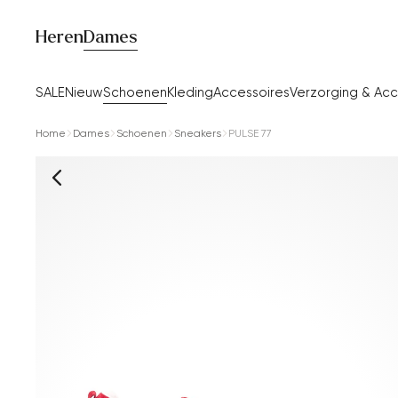
Heren
Dames
SALE
Nieuw
Schoenen
Kleding
Accessoires
Verzorging & Acc
Home
Dames
Schoenen
Sneakers
PULSE 77