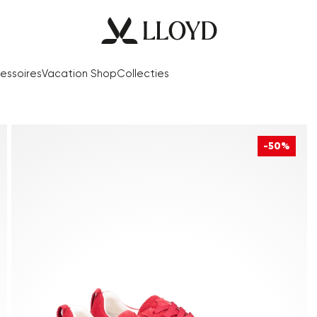
essoires
Vacation Shop
Collecties
-50%