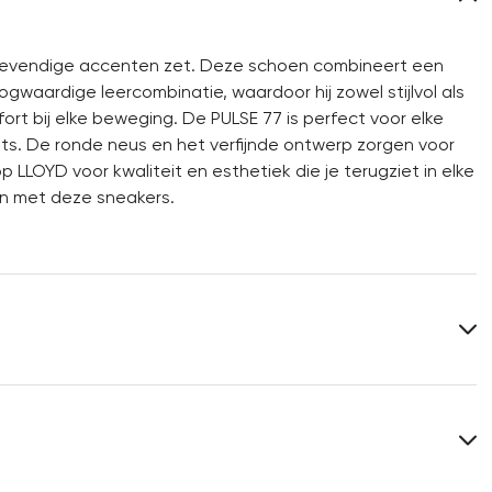
e levendige accenten zet. Deze schoen combineert een
gwaardige leercombinatie, waardoor hij zowel stijlvol als
ort bij elke beweging. De PULSE 77 is perfect voor elke
utfits. De ronde neus en het verfijnde ontwerp zorgen voor
LLOYD voor kwaliteit en esthetiek die je terugziet in elke
ven met deze sneakers.
Bovenwerk:
Combinatie leer
Materiaal binnenzool:
Leer