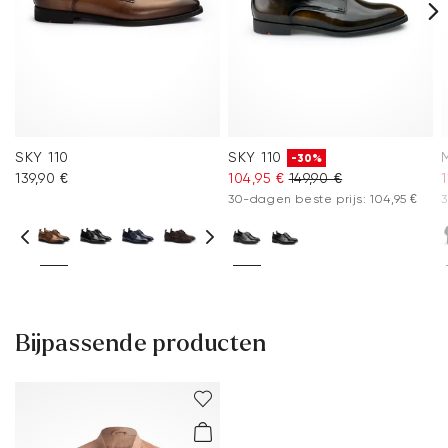
SKY 110
SKY 110
-30%
139,90 €
104,95 €
149,90 €
1
30-dagen beste prijs: 104,95 €
3
Bijpassende producten