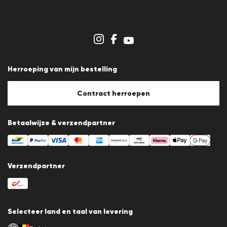
Persberichten
Carrière
Dealergedeelte
Winkeloverzicht
Klokkenluidersregeling
Algemene voorwaarden
Gegevensbescherming
Herroeping van mijn bestelling
Afdruk
Cookiebeleid
Cookie-instellingen
Contract herroepen
Betaalwijze & verzendpartner
Verzendpartner
Selecteer land en taal van levering