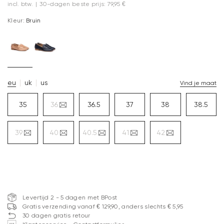
incl. btw.
|
30-dagen beste prijs: 79,95 €
Kleur:
Bruin
eu
uk
us
Vind je maat
35
36
36.5
37
38
38.5
39
40
40.5
41
42
Levertijd 2 - 5 dagen met BPost
Gratis verzending vanaf € 129,90, anders slechts € 5,95
30 dagen gratis retour