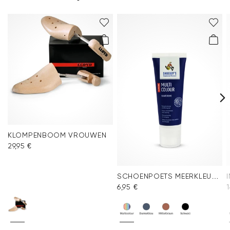
KLOMPENBOOM VROUWEN
29,95 €
SCHOENPOETS MEERKLEURIG
6,95 €
1