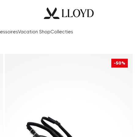
essoires
Vacation Shop
Collecties
-50%