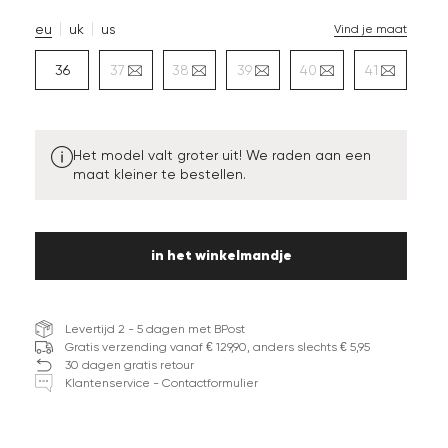
eu
uk
us
Vind je maat
36
37
38
39
40
41
Het model valt groter uit! We raden aan een
maat kleiner te bestellen.
in het winkelmandje
Levertijd 2 - 5 dagen met BPost
Gratis verzending vanaf € 129,90, anders slechts € 5,95
30 dagen gratis retour
Klantenservice - Contactformulier