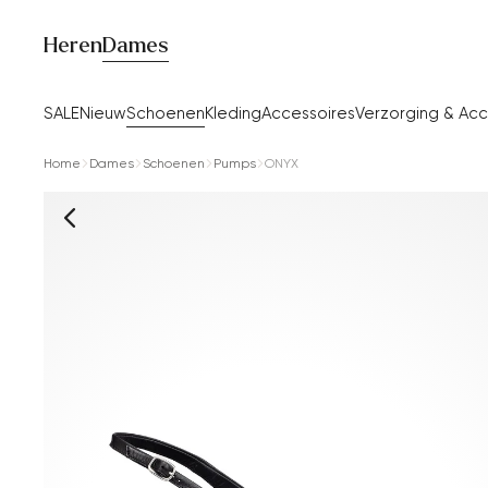
Heren
Dames
SALE
Nieuw
Schoenen
Kleding
Accessoires
Verzorging & Acc
Home
Dames
Schoenen
Pumps
ONYX