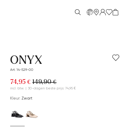
nl
ONYX
Art. 14-529-00
74,95 €
149,90 €
incl. btw.
|
30-dagen beste prijs: 74,95 €
Kleur:
Zwart