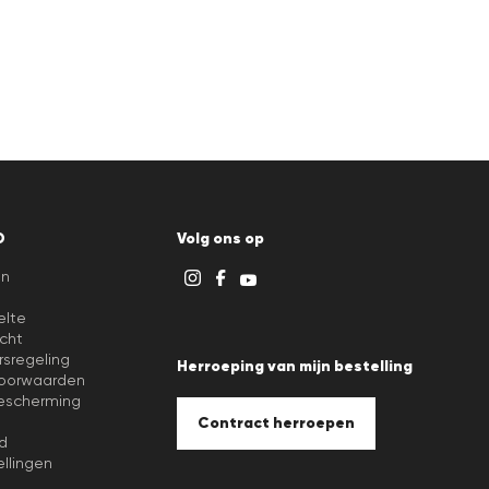
D
Volg ons op
en
elte
cht
rsregeling
Herroeping van mijn bestelling
oorwaarden
scherming
Contract herroepen
d
llingen