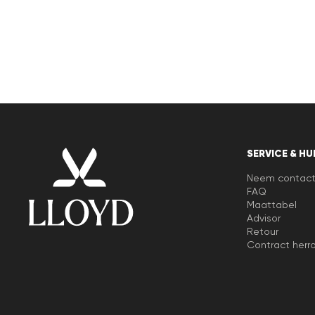
30 dagen gratis retour
Klantenservice - Contactformulier
SERVICE & HU
Neem contact
FAQ
Maattabel
Advisor
Retour
Contract herr