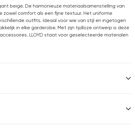
gant beige. De harmonieuze materiaalsamenstelling van
e zowel comfort als een fijne textuur. Het uniforme
hillende outfits. Ideaal voor wie van stijl en ingetogen
lijk in elke garderobe. Met zijn tijdloze ontwerp is deze
e accessoires. LLOYD staat voor geselecteerde materialen
 polyamide
Meer informatie over dit onderwerp vindt u in het
5
gedeelte
Verzending
en
Retourzending
.