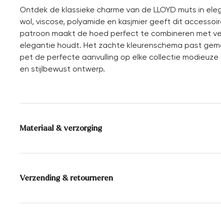
Ontdek de klassieke charme van de LLOYD muts in ele
wol, viscose, polyamide en kasjmier geeft dit accessoir
patroon maakt de hoed perfect te combineren met versc
elegantie houdt. Het zachte kleurenschema past gemakke
pet de perfecte aanvulling op elke collectie modieuz
en stijlbewust ontwerp.
Materiaal & verzorging
Samenstelling materiaal:
40% Wol
30% viscose
20%
10% kasjmier
Verzending & retourneren
Levertijd 2 - 5 dagen met BPost
Gratis verzending vanaf € 129,90, anders slechts € 5,9