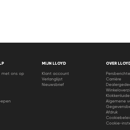
Veelgestelde vragen
.
LP
MIJN LLOYD
OVER LLOY
 met ons op
Klant account
Persbericht
Verlanglijst
Carrière
Nieuwsbrief
Dealergede
Winkeloverzi
Klokkenluide
oepen
Algemene v
Gegevensbe
Afdruk
Cookiebelei
Cookie-inste