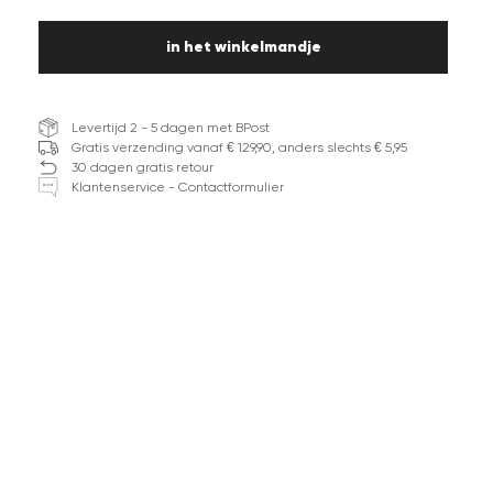
in het winkelmandje
Levertijd 2 - 5 dagen met BPost
Gratis verzending vanaf € 129,90, anders slechts € 5,95
30 dagen gratis retour
Klantenservice - Contactformulier