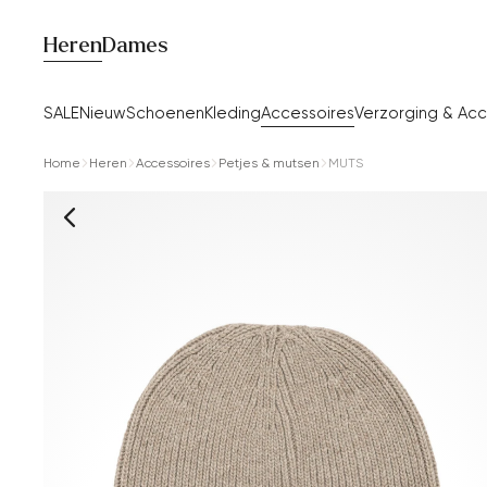
Heren
Dames
SALE
Nieuw
Schoenen
Kleding
Accessoires
Verzorging & Acc
Home
Heren
Accessoires
Petjes & mutsen
MUTS