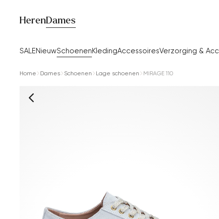
Heren
Dames
SALE
Nieuw
Schoenen
Kleding
Accessoires
Verzorging & Acc
Home
Dames
Schoenen
Lage schoenen
MIRAGE 110