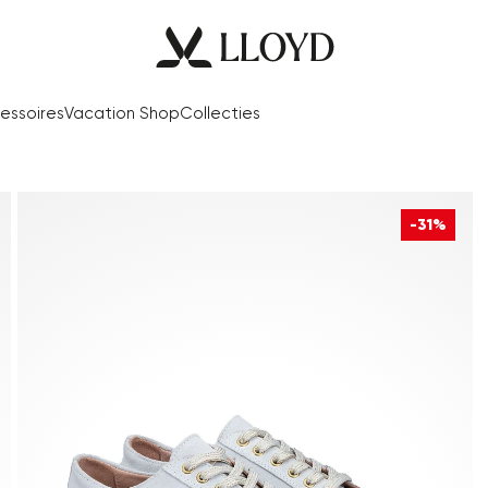
essoires
Vacation Shop
Collecties
-31%