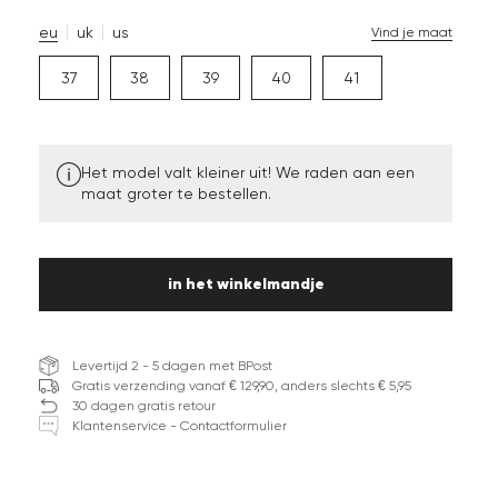
eu
uk
us
Vind je maat
37
38
39
40
41
Het model valt kleiner uit! We raden aan een
maat groter te bestellen.
in het winkelmandje
Levertijd 2 - 5 dagen met BPost
Gratis verzending vanaf € 129,90, anders slechts € 5,95
30 dagen gratis retour
Klantenservice - Contactformulier