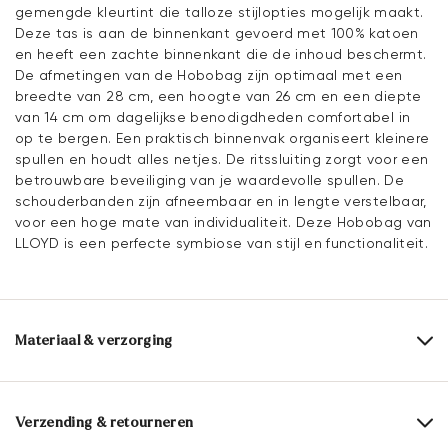
gemengde kleurtint die talloze stijlopties mogelijk maakt.
Deze tas is aan de binnenkant gevoerd met 100% katoen
en heeft een zachte binnenkant die de inhoud beschermt.
De afmetingen van de Hobobag zijn optimaal met een
breedte van 28 cm, een hoogte van 26 cm en een diepte
van 14 cm om dagelijkse benodigdheden comfortabel in
op te bergen. Een praktisch binnenvak organiseert kleinere
spullen en houdt alles netjes. De ritssluiting zorgt voor een
betrouwbare beveiliging van je waardevolle spullen. De
schouderbanden zijn afneembaar en in lengte verstelbaar,
voor een hoge mate van individualiteit. Deze Hobobag van
LLOYD is een perfecte symbiose van stijl en functionaliteit.
Materiaal & verzorging
Bovenwerk:
Glad leer
Voering:
100% Katoen
Verzending & retourneren