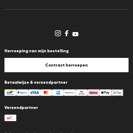
Persberichten
Carrière
Dealergedeelte
Winkeloverzicht
Klokkenluidersregeling
Algemene voorwaarden
Gegevensbescherming
Herroeping van mijn bestelling
Afdruk
Cookiebeleid
Cookie-instellingen
Contract herroepen
Betaalwijze & verzendpartner
Verzendpartner