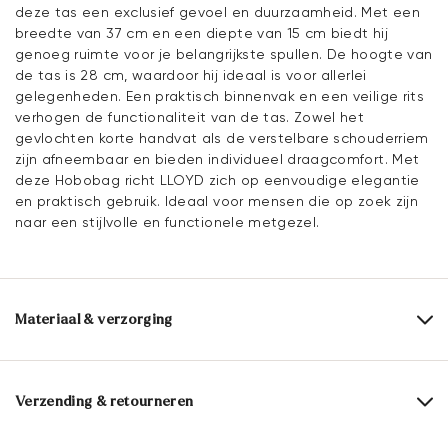
deze tas een exclusief gevoel en duurzaamheid. Met een
breedte van 37 cm en een diepte van 15 cm biedt hij
genoeg ruimte voor je belangrijkste spullen. De hoogte van
de tas is 28 cm, waardoor hij ideaal is voor allerlei
gelegenheden. Een praktisch binnenvak en een veilige rits
verhogen de functionaliteit van de tas. Zowel het
gevlochten korte handvat als de verstelbare schouderriem
zijn afneembaar en bieden individueel draagcomfort. Met
deze Hobobag richt LLOYD zich op eenvoudige elegantie
en praktisch gebruik. Ideaal voor mensen die op zoek zijn
naar een stijlvolle en functionele metgezel.
Materiaal & verzorging
Bovenwerk:
Glad leer
Voering:
100% Katoen
Verzending & retourneren
Ventilator:
Binnenzak