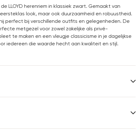
t de LLOYD herenriem in klassiek zwart. Gemaakt van
 eersteklas look, maar ook duurzaamheid en robuustheid.
ij perfect bij verschillende outfits en gelegenheden. De
ecte metgezel voor zowel zakelijke als privé-
et te maken en een vleugje classicisme in je dagelijkse
r iedereen die waarde hecht aan kwaliteit en stijl.
Breedte:
3.5 cm
Meer informatie over dit onderwerp vindt u in het
5
gedeelte
Verzending
en
Retourzending
.