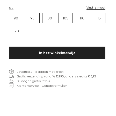
eu
Vind je maat
90
95
100
105
110
115
120
in het winkelmandje
Levertijd 2 - 5 dagen met BPost
Gratis verzending vanaf € 129,90, anders slechts € 5,95
30 dagen gratis retour
Klantenservice - Contactformulier