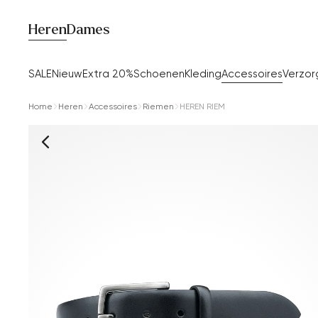
Heren
Dames
SALE
Nieuw
Extra 20%
Schoenen
Kleding
Accessoires
Verzor
Home
Heren
Accessoires
Riemen
HEREN RIEM