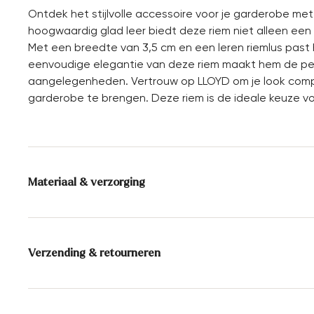
Ontdek het stijlvolle accessoire voor je garderobe me
hoogwaardig glad leer biedt deze riem niet alleen een
Met een breedte van 3,5 cm en een leren riemlus past h
eenvoudige elegantie van deze riem maakt hem de perf
aangelegenheden. Vertrouw op LLOYD om je look comple
garderobe te brengen. Deze riem is de ideale keuze voo
Materiaal & verzorging
Bovenwerk:
Glad leer
Verzending & retourneren
Levertijd 2 - 5 dagen met BPost
Gratis verzending vanaf € 129,90, anders slechts € 5,9