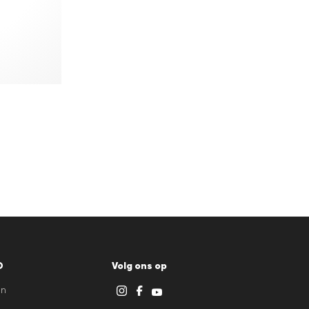
D
Volg ons op
en