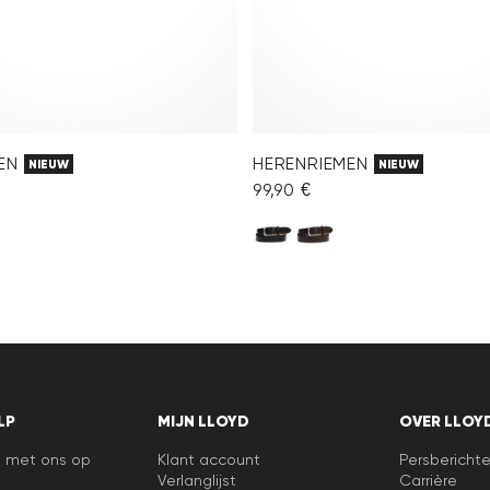
EN
HERENRIEMEN
NIEUW
NIEUW
99,90 €
LP
MIJN LLOYD
OVER LLOY
 met ons op
Klant account
Persbericht
Verlanglijst
Carrière