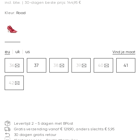
incl. btw.
|
30-dagen beste prijs: 144,95 €
Kleur:
Rood
eu
uk
us
Vind je maat
36
37
38
39
40
41
42
Levertijd 2 - 5 dagen met BPost
Gratis verzending vanaf € 129,90, anders slechts € 5,95
30 dagen gratis retour