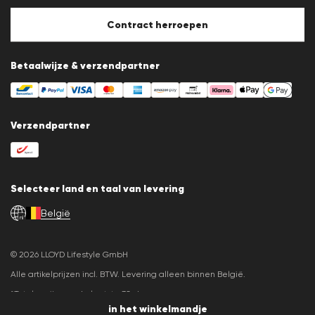
Cookiebeleid
Cookie-instellingen
Contract herroepen
Betaalwijze & verzendpartner
Verzendpartner
Selecteer land en taal van levering
België
nl
© 2026 LLOYD Lifestyle GmbH
Alle artikelprijzen incl. BTW. Levering alleen binnen België.
*Totale prijs van de laatste 30 dagen.
in het winkelmandje