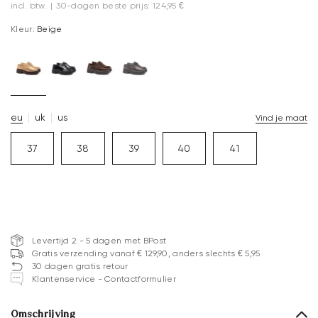
incl. btw.
|
30-dagen beste prijs: 124,95 €
Kleur:
Beige
eu
uk
us
Vind je maat
37
38
39
40
41
Levertijd 2 - 5 dagen met BPost
Gratis verzending vanaf € 129,90, anders slechts € 5,95
30 dagen gratis retour
Klantenservice - Contactformulier
Omschrijving