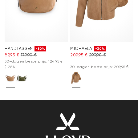
HANDTASSEN
MICHAELA
-50%
-30%
89,95 €
179,90 €
209,95 €
299,90 €
30-dagen beste prijs: 124,95 €
(-28%)
30-dagen beste prijs: 209,95 €