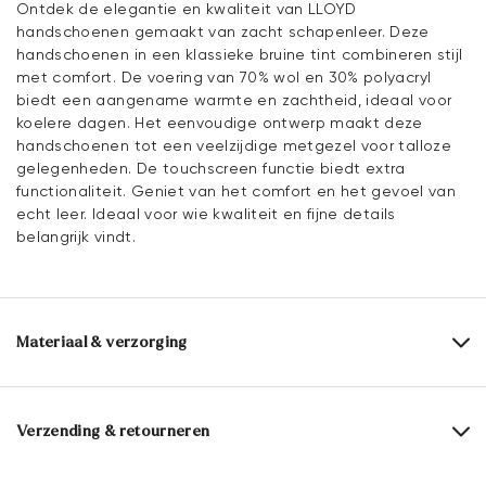
Ontdek de elegantie en kwaliteit van LLOYD
handschoenen gemaakt van zacht schapenleer. Deze
handschoenen in een klassieke bruine tint combineren stijl
met comfort. De voering van 70% wol en 30% polyacryl
biedt een aangename warmte en zachtheid, ideaal voor
koelere dagen. Het eenvoudige ontwerp maakt deze
handschoenen tot een veelzijdige metgezel voor talloze
gelegenheden. De touchscreen functie biedt extra
functionaliteit. Geniet van het comfort en het gevoel van
echt leer. Ideaal voor wie kwaliteit en fijne details
belangrijk vindt.
Materiaal & verzorging
Bovenwerk:
Glad leer
Voering:
70% Wol
30% Polyacryl
Verzending & retourneren
Levertijd 2 - 5 dagen met BPost