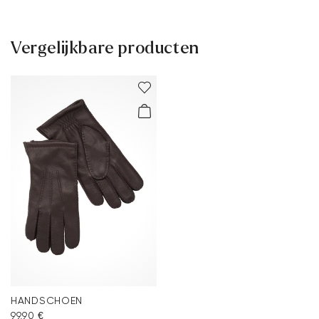
Gratis verzending vanaf € 129,90, anders slechts € 5,95
30 dagen gratis retour
Vergelijkbare producten
Klantenservice - Contactformulier
Meer informatie over dit onderwerp vindt u in het gedeelte
Verzending
en
Retourzending
.
Veelgestelde vragen
.
HANDSCHOEN
99,90 €