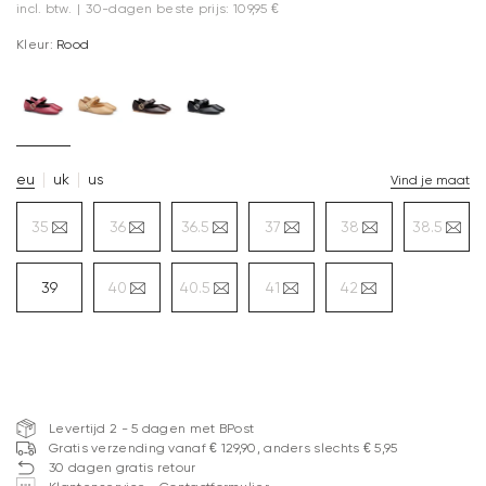
incl. btw.
|
30-dagen beste prijs: 109,95 €
Kleur:
Rood
eu
uk
us
Vind je maat
35
36
36.5
37
38
38.5
39
40
40.5
41
42
Levertijd 2 - 5 dagen met BPost
Gratis verzending vanaf € 129,90, anders slechts € 5,95
30 dagen gratis retour