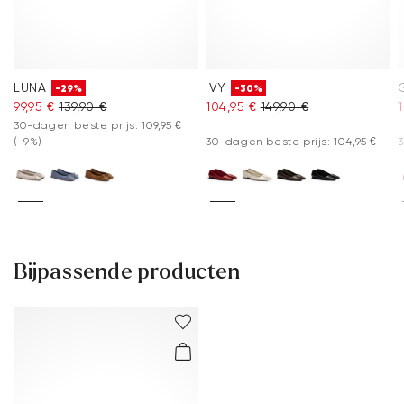
LUNA
IVY
-29%
-30%
99,95 €
139,90 €
104,95 €
149,90 €
30-dagen beste prijs: 109,95 €
(-9%)
30-dagen beste prijs: 104,95 €
3
Bijpassende producten