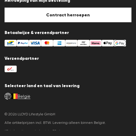
Herroeping van mijn bestelling
Afdruk
Cookiebeleid
Cookie-instellingen
Contract herroepen
Betaalwijze & verzendpartner
Verzendpartner
Selecteer land en taal van levering
België
nl
© 2026 LLOYD Lifestyle GmbH
Alle artikelprijzen incl. BTW. Levering alleen binnen België.
*Totale prijs van de laatste 30 dagen.