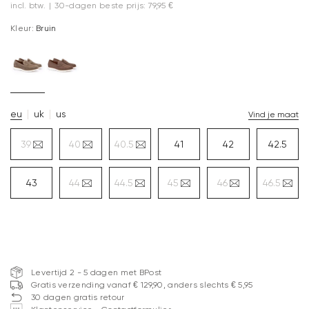
incl. btw.
|
30-dagen beste prijs: 79,95 €
Kleur:
Bruin
eu
uk
us
Vind je maat
39
40
40.5
41
42
42.5
43
44
44.5
45
46
46.5
Levertijd 2 - 5 dagen met BPost
Gratis verzending vanaf € 129,90, anders slechts € 5,95
30 dagen gratis retour