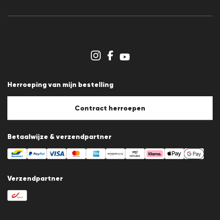
Nieuwsbrief
Persberichten
Carrière
Dealergedeelte
Winkeloverzicht
Klokkenluidersregeling
Algemene voorwaarden
Gegevensbescherming
Herroeping van mijn bestelling
Afdruk
Cookiebeleid
Cookie-instellingen
Contract herroepen
Betaalwijze & verzendpartner
Verzendpartner