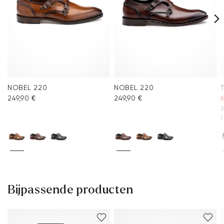
NOBEL 220
NOBEL 220
249,90 €
249,90 €
6
3
(
Bijpassende producten