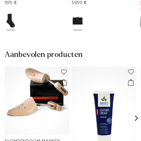
9,95 €
59,90 €
2
3
Aanbevolen producten