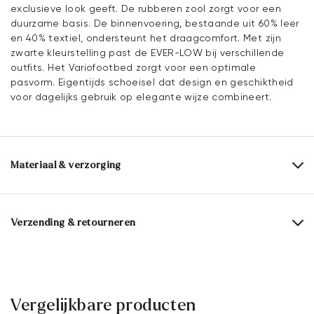
exclusieve look geeft. De rubberen zool zorgt voor een
duurzame basis. De binnenvoering, bestaande uit 60% leer
en 40% textiel, ondersteunt het draagcomfort. Met zijn
zwarte kleurstelling past de EVER-LOW bij verschillende
outfits. Het Variofootbed zorgt voor een optimale
pasvorm. Eigentijds schoeisel dat design en geschiktheid
voor dagelijks gebruik op elegante wijze combineert.
Materiaal & verzorging
Productieschaal:
EU-maten
Bovenwerk:
Gecoat leer
Verzending & retourneren
Voering:
60% Leer
40% Textiel
Levertijd 2 - 5 dagen met BPost
Materiaal binnenzool:
Leer
Gratis verzending vanaf € 129,90, anders slechts € 5,95
Zool:
Rubberen zool
30 dagen gratis retour
Vergelijkbare producten