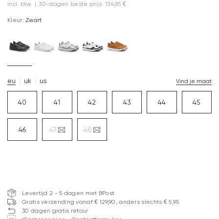
incl. btw.
|
30-dagen beste prijs: 134,95 €
Kleur:
Zwart
eu
uk
us
Vind je maat
40
41
42
43
44
45
46
47
48
Levertijd 2 - 5 dagen met BPost
Gratis verzending vanaf € 129,90, anders slechts € 5,95
30 dagen gratis retour