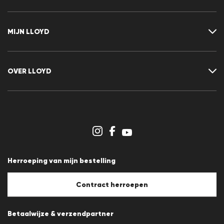
Neem contact met ons op
FAQ
MIJN LLOYD
Maattabel
Advisor
Retour
Klant account
Contract herroepen
Verlanglijst
OVER LLOYD
Nieuwsbrief
Persberichten
Carrière
Dealergedeelte
Winkeloverzicht
Klokkenluidersregeling
Algemene voorwaarden
Gegevensbescherming
Herroeping van mijn bestelling
Afdruk
Cookiebeleid
Cookie-instellingen
Contract herroepen
Betaalwijze & verzendpartner