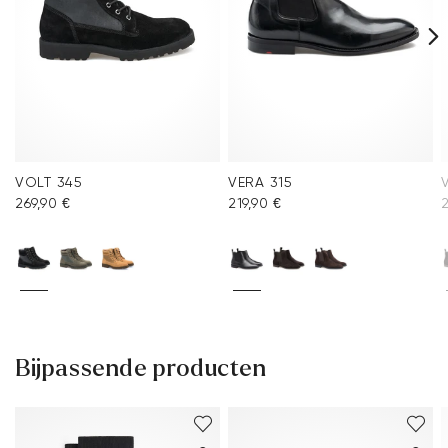
VOLT 345
VERA 315
269,90 €
219,90 €
2
Bijpassende producten