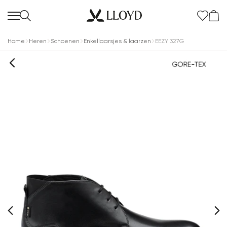
Home
Heren
Schoenen
Enkellaarsjes & laarzen
EEZY 327G