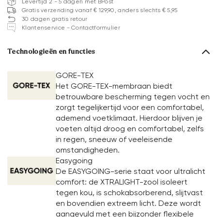
Levertijd 2 - 5 dagen met BPost
Gratis verzending vanaf € 129,90, anders slechts € 5,95
30 dagen gratis retour
Klantenservice - Contactformulier
Technologieën en functies
GORE-TEX
Het GORE-TEX-membraan biedt
betrouwbare bescherming tegen vocht en
zorgt tegelijkertijd voor een comfortabel,
ademend voetklimaat. Hierdoor blijven je
voeten altijd droog en comfortabel, zelfs
in regen, sneeuw of veeleisende
omstandigheden.
Easygoing
De EASYGOING-serie staat voor ultralicht
comfort: de XTRALIGHT-zool isoleert
tegen kou, is schokabsorberend, slijtvast
en bovendien extreem licht. Deze wordt
aangevuld met een bijzonder flexibele