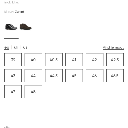
incl. btw.
Kleur:
Zwart
eu
uk
us
Vind je maat
39
40
40.5
41
42
42.5
43
44
44.5
45
46
46.5
47
48