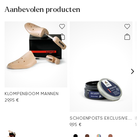
Aanbevolen producten
KLOMPENBOOM MANNEN
29,95 €
SCHOENPOETS EXCLUSIVE ZWART
9,95 €
1