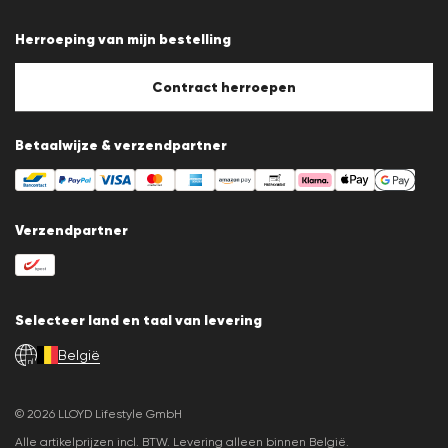
Algemene voorwaarden
Gegevensbescherming
Herroeping van mijn bestelling
Afdruk
Cookiebeleid
Cookie-instellingen
Contract herroepen
Betaalwijze & verzendpartner
Verzendpartner
Selecteer land en taal van levering
België
nl
© 2026 LLOYD Lifestyle GmbH
Alle artikelprijzen incl. BTW. Levering alleen binnen België.