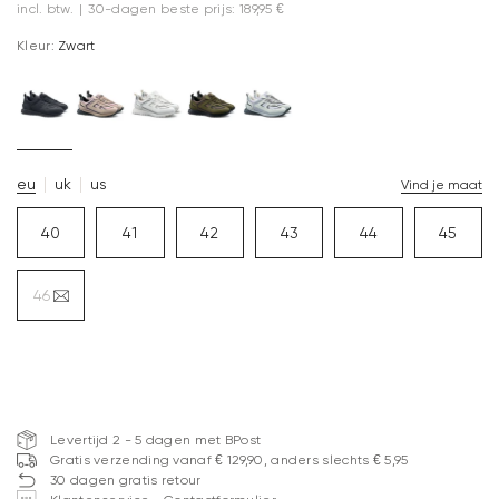
incl. btw.
|
30-dagen beste prijs: 189,95 €
Kleur:
Zwart
eu
uk
us
Vind je maat
40
41
42
43
44
45
46
Levertijd 2 - 5 dagen met BPost
Gratis verzending vanaf € 129,90, anders slechts € 5,95
30 dagen gratis retour