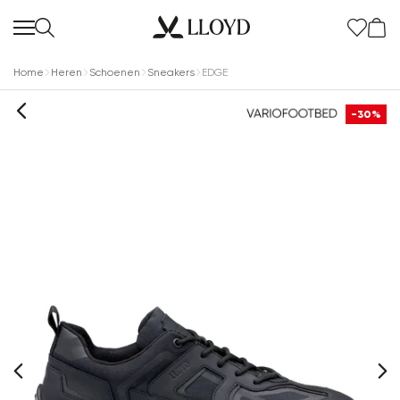
Home
Heren
Schoenen
Sneakers
EDGE
-30%