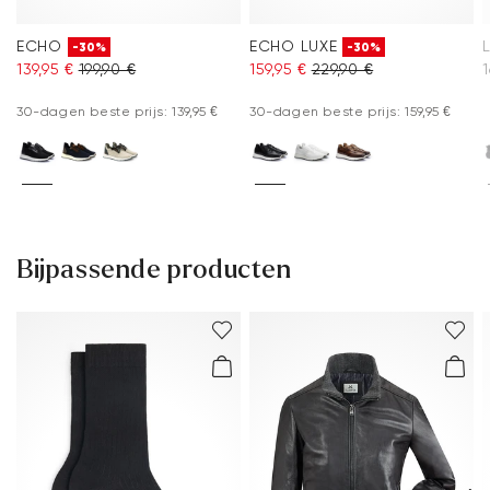
ECHO
ECHO LUXE
-30%
-30%
139,95 €
199,90 €
159,95 €
229,90 €
1
30-dagen beste prijs: 139,95 €
30-dagen beste prijs: 159,95 €
Bijpassende producten