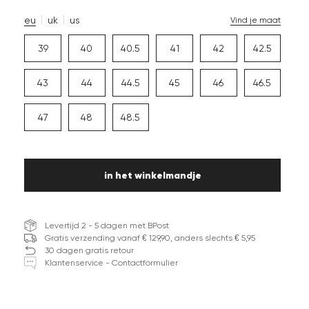
eu
uk
us
Vind je maat
39
40
40.5
41
42
42.5
43
44
44.5
45
46
46.5
47
48
48.5
in het winkelmandje
Levertijd 2 - 5 dagen met BPost
Gratis verzending vanaf € 129,90, anders slechts € 5,95
30 dagen gratis retour
Klantenservice - Contactformulier