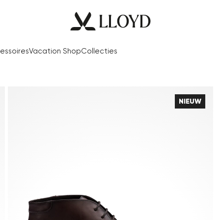
essoires
Vacation Shop
Collecties
NIEUW