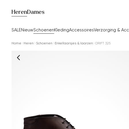
Heren
Dames
SALE
Nieuw
Schoenen
Kleding
Accessoires
Verzorging & Acc
Home
Heren
Schoenen
Enkellaarsjes & laarzen
DRIFT 325