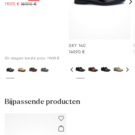
119,95 €
169,90 €
SKY 140
149,90 €
1
30-dagen beste prijs: 119,95 €
Bijpassende producten