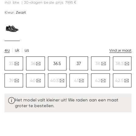
incl. btw.
|
30-dagen beste prijs: 79,95 €
Kleur:
Zwart
eu
uk
us
Vind je maat
35
36
36.5
37
38
38.5
39
40
40.5
41
42
42.5
Het model valt kleiner uit! We raden aan een maat
groter te bestellen.