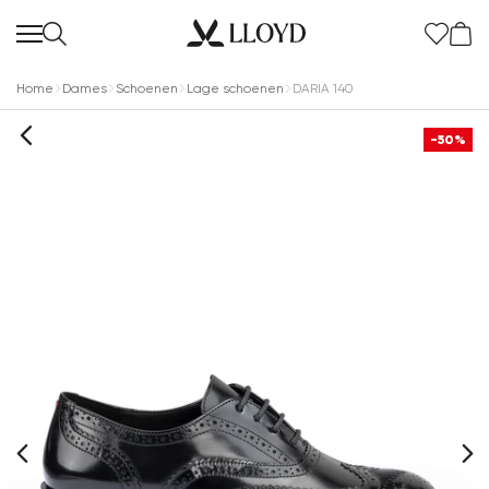
Home
Dames
Schoenen
Lage schoenen
DARIA 140
-50%