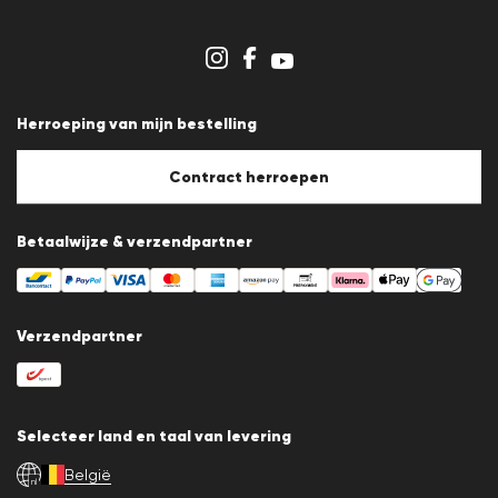
Dealergedeelte
Winkeloverzicht
Klokkenluidersregeling
Algemene voorwaarden
Gegevensbescherming
Herroeping van mijn bestelling
Afdruk
Cookiebeleid
Cookie-instellingen
Contract herroepen
Betaalwijze & verzendpartner
Verzendpartner
Selecteer land en taal van levering
België
nl