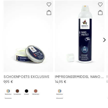
SCHOENPOETS EXCLUSIVE
IMPREGNEERMIDDEL NANO PROTECT SPRAY
9,95 €
14,95 €
9