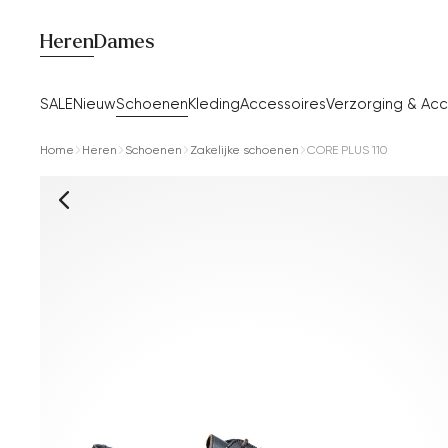
Heren
Dames
SALE
Nieuw
Schoenen
Kleding
Accessoires
Verzorging & Acc
Home
Heren
Schoenen
Zakelijke schoenen
CORE PLUS 110