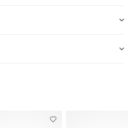
Bovenwerk:
Glad leer
Materiaal binnenzool:
Leer
Schoenleest:
BEN
Meer informatie over dit onderwerp vindt u in het
5
gedeelte
Verzending
en
Retourzending
.
Veelgestelde vragen
.