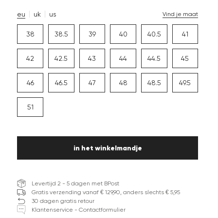
eu
uk
us
Vind je maat
38
38.5
39
40
40.5
41
42
42.5
43
44
44.5
45
46
46.5
47
48
48.5
49.5
51
in het winkelmandje
Levertijd 2 - 5 dagen met BPost
Gratis verzending vanaf € 129,90, anders slechts € 5,95
30 dagen gratis retour
Klantenservice - Contactformulier