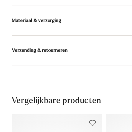
Materiaal & verzorging
Productieschaal:
UK-maten
Voering:
60% Textiel
40% Leer
Verzending & retourneren
Zool:
Rubberen zool
Levertijd 2 - 5 dagen met BPost
Hoogte hak:
26 mm
Gratis verzending vanaf € 129,90, anders slechts € 5,9
30 dagen gratis retour
Klantenservice - Contactformulier
Vergelijkbare producten