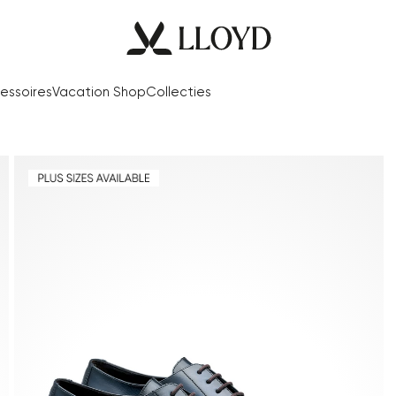
essoires
Vacation Shop
Collecties