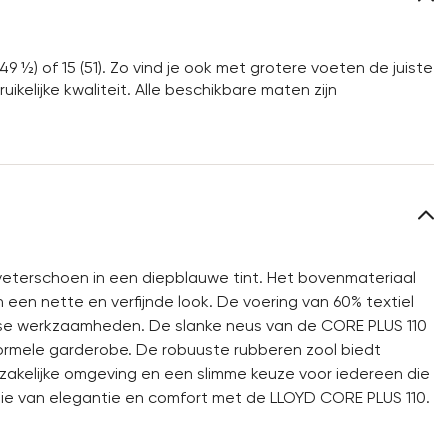
49 ½) of 15 (51). Zo vind je ook met grotere voeten de juiste
kelijke kwaliteit. Alle beschikbare maten zijn
eterschoen in een diepblauwe tint. Het bovenmateriaal
een nette en verfijnde look. De voering van 60% textiel
kse werkzaamheden. De slanke neus van de CORE PLUS 110
formele garderobe. De robuuste rubberen zool biedt
 zakelijke omgeving en een slimme keuze voor iedereen die
atie van elegantie en comfort met de LLOYD CORE PLUS 110.