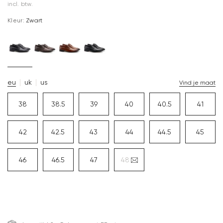
incl. btw.
Kleur:
Zwart
eu
uk
us
Vind je maat
38
38.5
39
40
40.5
41
42
42.5
43
44
44.5
45
46
46.5
47
48