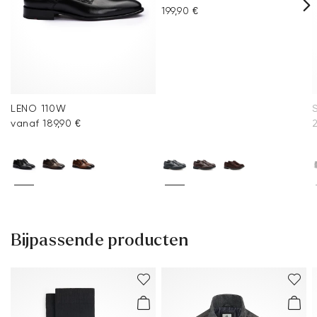
199,90 €
LENO 110W
vanaf 189,90 €
2
Bijpassende producten