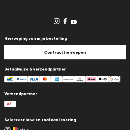
Persberichten
Carrière
Dealergedeelte
Winkeloverzicht
Klokkenluidersregeling
Algemene voorwaarden
Gegevensbescherming
Herroeping van mijn bestelling
Afdruk
Cookiebeleid
Cookie-instellingen
Contract herroepen
Betaalwijze & verzendpartner
Verzendpartner
Selecteer land en taal van levering
België