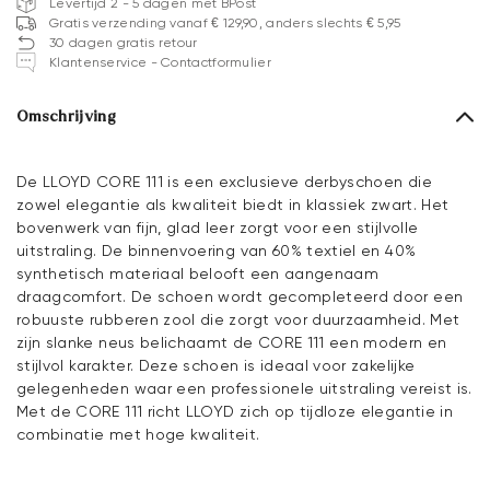
Levertijd 2 - 5 dagen met BPost
Gratis verzending vanaf € 129,90, anders slechts € 5,95
30 dagen gratis retour
Klantenservice - Contactformulier
Omschrijving
De LLOYD CORE 111 is een exclusieve derbyschoen die
zowel elegantie als kwaliteit biedt in klassiek zwart. Het
bovenwerk van fijn, glad leer zorgt voor een stijlvolle
uitstraling. De binnenvoering van 60% textiel en 40%
synthetisch materiaal belooft een aangenaam
draagcomfort. De schoen wordt gecompleteerd door een
robuuste rubberen zool die zorgt voor duurzaamheid. Met
zijn slanke neus belichaamt de CORE 111 een modern en
stijlvol karakter. Deze schoen is ideaal voor zakelijke
gelegenheden waar een professionele uitstraling vereist is.
Met de CORE 111 richt LLOYD zich op tijdloze elegantie in
combinatie met hoge kwaliteit.