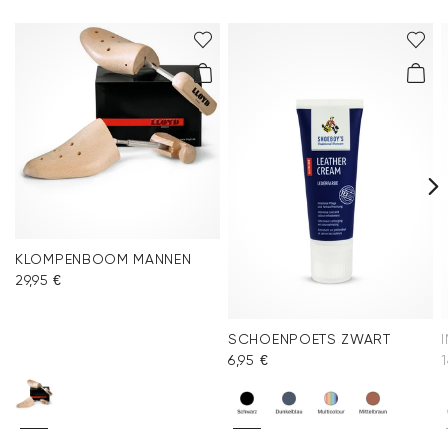
KLOMPENBOOM MANNEN
29,95 €
SCHOENPOETS ZWART
6,95 €
1