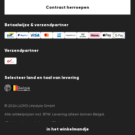
Cookie-instellingen
Contract herroepen
Betaalwijze & verzendpartner
Verzendpartner
Selecteer land en taal van levering
België
nl
© 2026 LLOYD Lifestyle GmbH
Alle artikelprijzen incl. BTW. Levering alleen binnen België.
*Totale prijs van de laatste 30 dagen.
in het winkelmandje