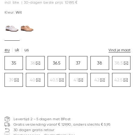
incl. btw.
|
30-dagen beste prijs: 109,95 €
Kleur:
Wit
eu
uk
us
Vind je maat
35
36
36.5
37
38
38.5
39
40
40.5
41
42
42.5
Levertijd 2 - 5 dagen met BPost
Gratis verzending vanaf € 129,90, anders slechts € 5,95
30 dagen gratis retour