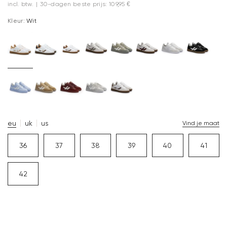
incl. btw.
|
30-dagen beste prijs: 109,95 €
Kleur:
Wit
eu
uk
us
Vind je maat
36
37
38
39
40
41
42