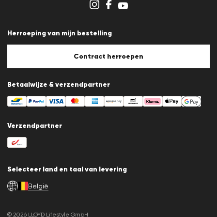
Klokkenluidersregeling
Algemene voorwaarden
Gegevensbescherming
Herroeping van mijn bestelling
Afdruk
Cookiebeleid
Cookie-instellingen
Contract herroepen
Betaalwijze & verzendpartner
Verzendpartner
Selecteer land en taal van levering
België
nl
© 2026 LLOYD Lifestyle GmbH