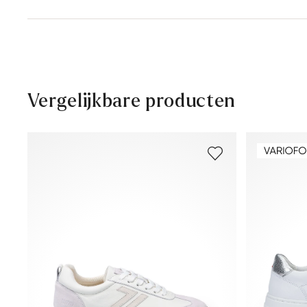
Levertijd 2 - 5 dagen met BPost
Hoogte hak:
10 mm
Gratis verzending vanaf € 129,90, anders slechts € 5,9
30 dagen gratis retour
Klantenservice - Contactformulier
Vergelijkbare producten