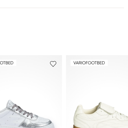
Meer informatie over dit onderwerp vindt u in het
5
gedeelte
Verzending
en
Retourzending
.
Veelgestelde vragen
.