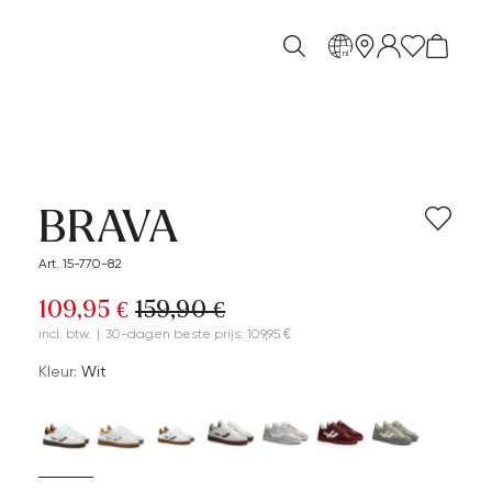
nl
BRAVA
Art. 15-770-82
109,95 €
159,90 €
incl. btw.
|
30-dagen beste prijs: 109,95 €
Kleur:
Wit