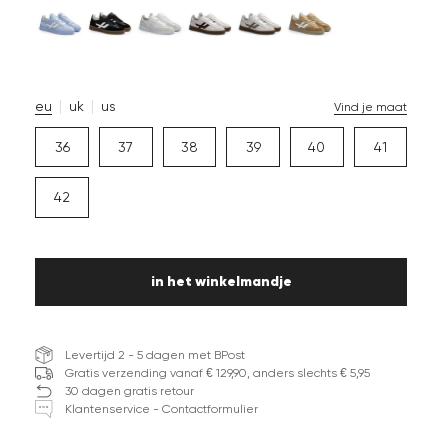
eu
uk
us
Vind je maat
36
37
38
39
40
41
42
in het winkelmandje
Levertijd 2 - 5 dagen met BPost
Gratis verzending vanaf € 129,90, anders slechts € 5,95
30 dagen gratis retour
Klantenservice - Contactformulier