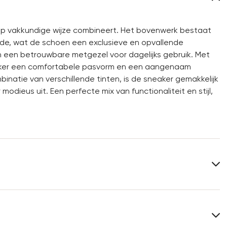
 op vakkundige wijze combineert. Het bovenwerk bestaat
ède, wat de schoen een exclusieve en opvallende
en een betrouwbare metgezel voor dagelijks gebruik. Met
eaker een comfortabele pasvorm en een aangenaam
natie van verschillende tinten, is de sneaker gemakkelijk
odieus uit. Een perfecte mix van functionaliteit en stijl,
Bovenwerk:
Glad leer
Rauleder
Materiaal binnenzool:
Leer
Schoenleest:
AKARI