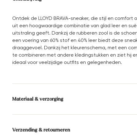
Ontdek de LLOYD BRAVA-sneaker, die stijl en comfort
uit een hoogwaardige combinatie van glad leer en su
uitstraling geeft. Dankzij de rubberen zool is de scho
een voering van 60% stof en 40% leer biedt deze sn
draaggevoel. Dankzij het kleurenschema, met een combi
te combineren met andere kledingstukken en ziet hij er m
ideaal voor veelzijdige outfits en gelegenheden.
Materiaal & verzorging
Productieschaal:
EU-maten
Voering:
60% Textiel
40% Leer
Verzending & retourneren
Zool:
Rubberen zool