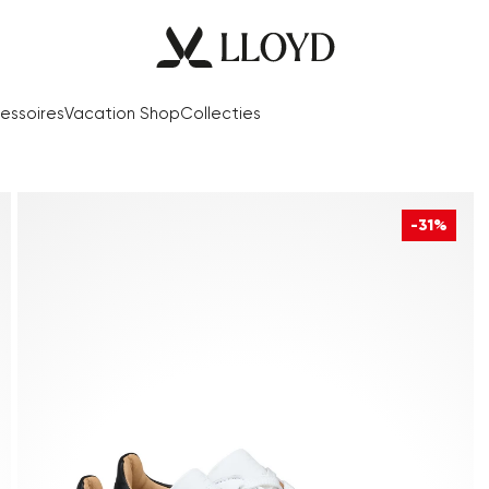
essoires
Vacation Shop
Collecties
-31%