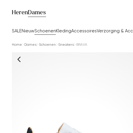
Heren
Dames
SALE
Nieuw
Schoenen
Kleding
Accessoires
Verzorging & Acc
Home
Dames
Schoenen
Sneakers
BRAVA