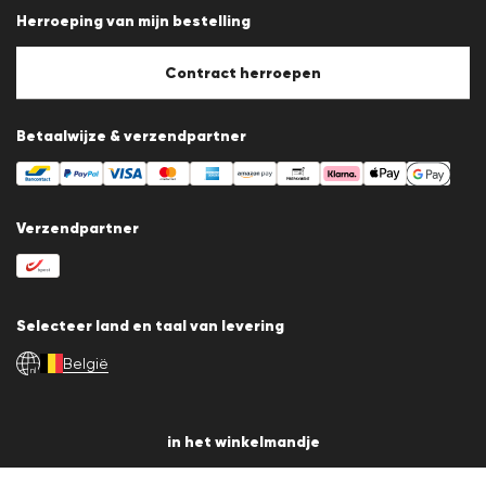
Gegevensbescherming
Herroeping van mijn bestelling
Afdruk
Cookiebeleid
Cookie-instellingen
Contract herroepen
Betaalwijze & verzendpartner
Verzendpartner
Selecteer land en taal van levering
België
nl
© 2026 LLOYD Lifestyle GmbH
in het winkelmandje
Alle artikelprijzen incl. BTW. Levering alleen binnen België.