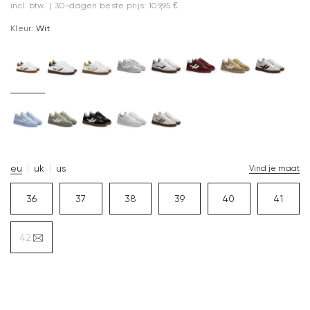
incl. btw.
|
30-dagen beste prijs: 109,95 €
Kleur:
Wit
eu
uk
us
Vind je maat
36
37
38
39
40
41
42