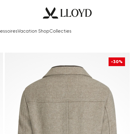
essoires
Vacation Shop
Collecties
-30%