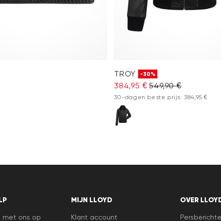
TROY
-30%
384,95 €
549,90 €
30-dagen beste prijs: 384,95 €
LP
MIJN LLOYD
OVER LLOY
 met ons op
Klant account
Persbericht