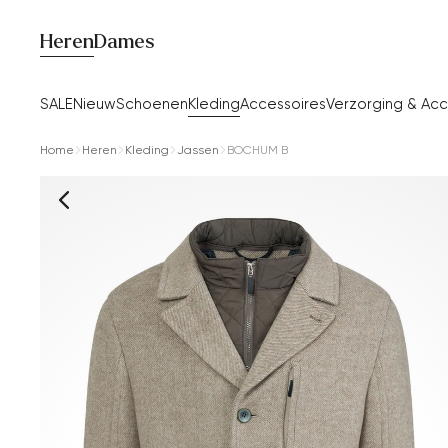
Heren
Dames
SALE
Nieuw
Schoenen
Kleding
Accessoires
Verzorging & Acc
Home
Heren
Kleding
Jassen
BOCHUM B