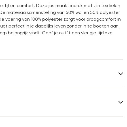
jl en comfort. Deze jas maakt indruk met zijn textielen
. De materiaalsamenstelling van 50% wol en 50% polyester
 voering van 100% polyester zorgt voor draagcomfort in
uct perfect in je dagelijks leven zonder in te boeten aan
rp belangrijk vindt. Geef je outfit een vleugje tijdloze
Samenstelling materiaal:
50% Wol
50% Polyester
Strijken op lage temperatuur
Meer informatie over dit onderwerp vindt u in het
Professioneel reinigen
5
gedeelte
Verzending
en
Retourzending
.