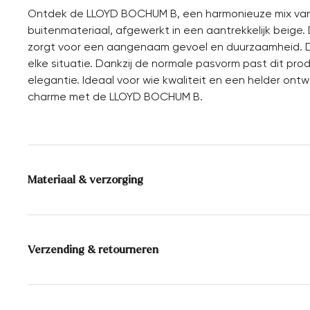
Ontdek de LLOYD BOCHUM B, een harmonieuze mix van sti
buitenmateriaal, afgewerkt in een aantrekkelijk beige
zorgt voor een aangenaam gevoel en duurzaamheid. De
elke situatie. Dankzij de normale pasvorm past dit prod
elegantie. Ideaal voor wie kwaliteit en een helder ontwe
charme met de LLOYD BOCHUM B.
Materiaal & verzorging
Bovenwerk:
Textiel
Voering:
100% Polyester
Verzending & retourneren
Bleken niet toegestaan
Levertijd 2 - 5 dagen met BPost
Niet wassen
Gratis verzending vanaf € 129,90, anders slechts € 5,9