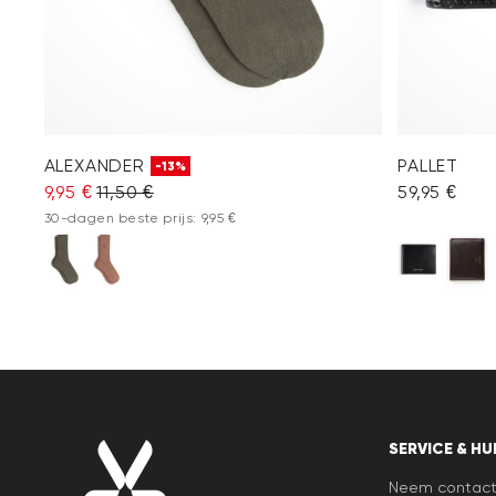
ALEXANDER
PALLET
-13%
9,95 €
11,50 €
59,95 €
30-dagen beste prijs: 9,95 €
SERVICE & HU
Neem contact