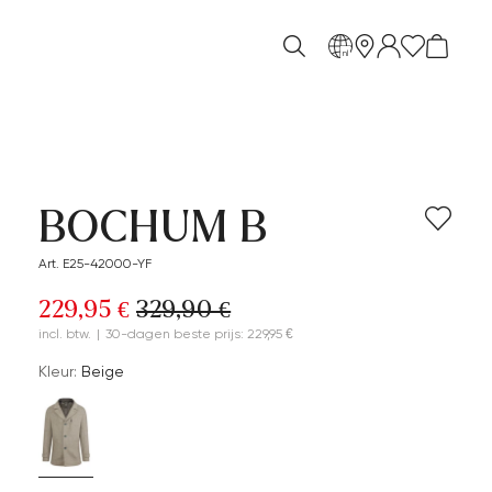
nl
BOCHUM B
Art. E25-42000-YF
229,95 €
329,90 €
incl. btw.
|
30-dagen beste prijs: 229,95 €
Kleur:
Beige