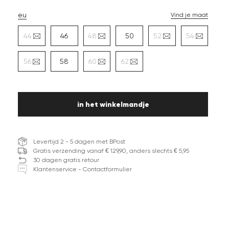
eu
Vind je maat
44
46
48
50
52
54
56
58
60
62
in het winkelmandje
Levertijd 2 - 5 dagen met BPost
Gratis verzending vanaf € 129,90, anders slechts € 5,95
30 dagen gratis retour
Klantenservice - Contactformulier