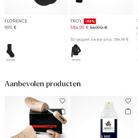
FLORENCE
TROY
-30%
9,95 €
384,95 €
549,90 €
4
3
30-dagen beste prijs: 384,95 €
(
Aanbevolen producten