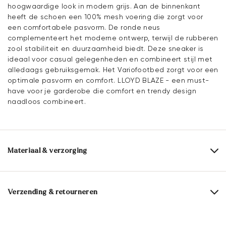
hoogwaardige look in modern grijs. Aan de binnenkant
heeft de schoen een 100% mesh voering die zorgt voor
een comfortabele pasvorm. De ronde neus
complementeert het moderne ontwerp, terwijl de rubberen
zool stabiliteit en duurzaamheid biedt. Deze sneaker is
ideaal voor casual gelegenheden en combineert stijl met
alledaags gebruiksgemak. Het Variofootbed zorgt voor een
optimale pasvorm en comfort. LLOYD BLAZE - een must-
have voor je garderobe die comfort en trendy design
naadloos combineert.
Materiaal & verzorging
Productieschaal:
EU-maten
Bovenwerk:
Textiel
Rauleder
Verzending & retourneren
Voering:
100% Mesh
Levertijd 2 - 5 dagen met BPost