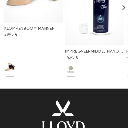
KLOMPENBOOM MANNEN
29,95 €
IMPREGNEERMIDDEL NANO PROTECT SPRAY
14,95 €
9