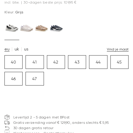
incl. btw.
|
30-dagen beste prijs: 109,95 €
Kleur:
Grijs
eu
uk
us
Vind je maat
40
41
42
43
44
45
46
47
Levertijd 2 - 5 dagen met BPost
Gratis verzending vanaf € 129,90, anders slechts € 5,95
30 dagen gratis retour