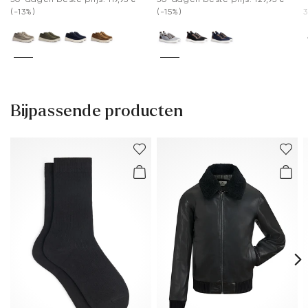
(-13%)
(-15%)
3
Bijpassende producten