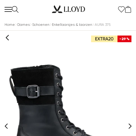
Home
Dames
Schoenen
Enkellaarsjes & laarzen
AURA 375
-29%