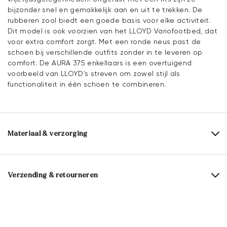
bijzonder snel en gemakkelijk aan en uit te trekken. De
rubberen zool biedt een goede basis voor elke activiteit.
Dit model is ook voorzien van het LLOYD Variofootbed, dat
voor extra comfort zorgt. Met een ronde neus past de
schoen bij verschillende outfits zonder in te leveren op
comfort. De AURA 375 enkellaars is een overtuigend
voorbeeld van LLOYD's streven om zowel stijl als
functionaliteit in één schoen te combineren.
Materiaal & verzorging
Productieschaal:
EU-maten
Bovenwerk:
Combinatie leer
Verzending & retourneren
Voering:
70% Microfaser
30% Leer
Levertijd 2 - 5 dagen met BPost
Materiaal binnenzool:
Leer
Gratis verzending vanaf € 129,90, anders slechts € 5,95