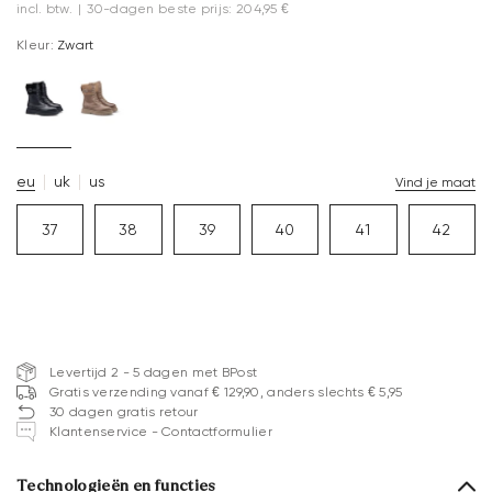
incl. btw.
|
30-dagen beste prijs: 204,95 €
Kleur:
Zwart
eu
uk
us
Vind je maat
37
38
39
40
41
42
Levertijd 2 - 5 dagen met BPost
Gratis verzending vanaf € 129,90, anders slechts € 5,95
30 dagen gratis retour
Klantenservice - Contactformulier
Technologieën en functies