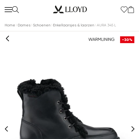
Home
Dames
Schoenen
Enkellaarsjes & laarzen
AURA 345 L
-30%