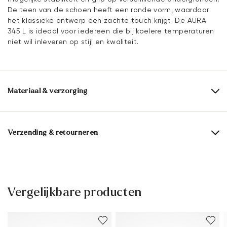
De teen van de schoen heeft een ronde vorm, waardoor
het klassieke ontwerp een zachte touch krijgt. De AURA
345 L is ideaal voor iedereen die bij koelere temperaturen
niet wil inleveren op stijl en kwaliteit.
Materiaal & verzorging
Productieschaal:
EU-maten
Bovenwerk:
Glad leer
Verzending & retourneren
Voering:
100% Synthetisch
Levertijd 2 - 5 dagen met BPost
Materiaal binnenzool:
Leer
Gratis verzending vanaf € 129,90, anders slechts € 5,95
Zool:
Rubberen zool
30 dagen gratis retour
Vergelijkbare producten
Klantenservice - Contactformulier
Hoogte hak:
20 mm
Meer informatie over dit onderwerp vindt u in het gedeelte