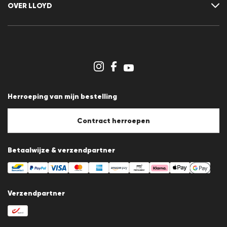
OVER LLOYD
Nieuwsbrief
Persberichten
Carrière
Dealergedeelte
Winkeloverzicht
Klokkenluidersregeling
Algemene voorwaarden
Gegevensbescherming
Herroeping van mijn bestelling
Afdruk
Cookiebeleid
Cookie-instellingen
Contract herroepen
Betaalwijze & verzendpartner
Verzendpartner