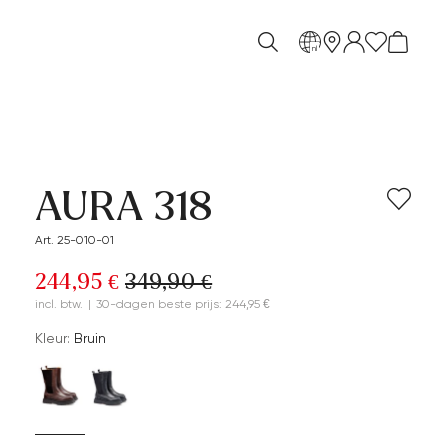
nl
AURA 318
Art. 25-010-01
244,95 €
349,90 €
incl. btw.
|
30-dagen beste prijs: 244,95 €
Kleur:
Bruin