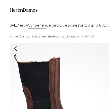
Heren
Dames
SALE
Nieuw
Schoenen
Kleding
Accessoires
Verzorging & Acc
Home
Dames
Schoenen
Enkellaarsjes & laarzen
AURA 318