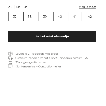
eu
uk
us
Vind je maat
37
38
39
40
41
42
in het winkelmandje
Levertijd 2 - 5 dagen met BPost
Gratis verzending vanaf € 129,90, anders slechts € 5,95
30 dagen gratis retour
Klantenservice - Contactformulier