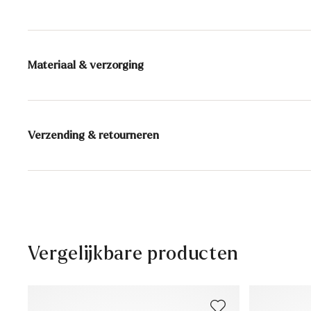
Materiaal & verzorging
Productieschaal:
EU-maten
Voering:
70% Microfaser
30% Leer
Verzending & retourneren
Zool:
Rubberen zool
Levertijd 2 - 5 dagen met BPost
Gratis verzending vanaf € 129,90, anders slechts € 5,9
30 dagen gratis retour
Klantenservice - Contactformulier
Vergelijkbare producten