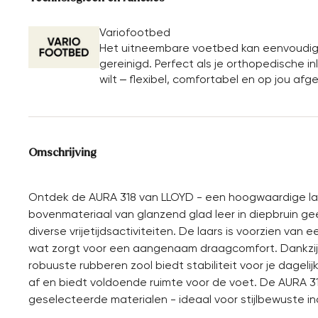
Variofootbed
Het uitneembare voetbed kan eenvoudig 
gereinigd. Perfect als je orthopedische 
wilt – flexibel, comfortabel en op jou af
Omschrijving
Ontdek de AURA 318 van LLOYD - een hoogwaardige laars
bovenmateriaal van glanzend glad leer in diepbruin gee
diverse vrijetijdsactiviteiten. De laars is voorzien va
wat zorgt voor een aangenaam draagcomfort. Dankzij de
robuuste rubberen zool biedt stabiliteit voor je dagelij
af en biedt voldoende ruimte voor de voet. De AURA 3
geselecteerde materialen - ideaal voor stijlbewuste ind