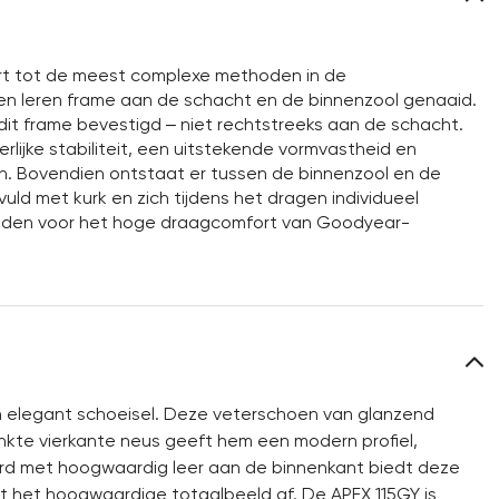
t tot de meest complexe methoden in de
een leren frame aan de schacht en de binnenzool genaaid.
it frame bevestigd – niet rechtstreeks aan de schacht.
lijke stabiliteit, een uitstekende vormvastheid en
en. Bovendien ontstaat er tussen de binnenzool en de
uld met kurk en zich tijdens het dragen individueel
reden voor het hoge draagcomfort van Goodyear-
 elegant schoeisel. Deze veterschoen van glanzend
nkte vierkante neus geeft hem een modern profiel,
erd met hoogwaardig leer aan de binnenkant biedt deze
t het hoogwaardige totaalbeeld af. De APEX 115GY is