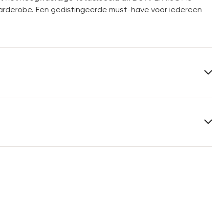
de garderobe. Een gedistingeerde must-have voor iedereen
Bovenwerk:
Glanzend leer
Materiaal binnenzool:
Leer
Schoenleest:
WESTON
Meer informatie over dit onderwerp vindt u in het
5
gedeelte
Verzending
en
Retourzending
.
Veelgestelde vragen
.