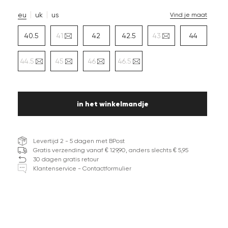
eu
uk
us
Vind je maat
40.5
41
42
42.5
43
44
44.5
45
46
46.5
in het winkelmandje
Levertijd 2 - 5 dagen met BPost
Gratis verzending vanaf € 129,90, anders slechts € 5,95
30 dagen gratis retour
Klantenservice - Contactformulier