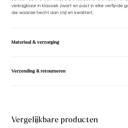
verkrijgbaar in klassiek zwart en past in elke verfijn
die waarde hecht aan stijl en kwaliteit.
Materiaal & verzorging
Productieschaal:
UK-maten
Voering:
100% Leer
Verzending & retourneren
Zool:
Leren zool
Levertijd 2 - 5 dagen met BPost
Gratis verzending vanaf € 129,90, anders slechts € 5,9
30 dagen gratis retour
Klantenservice - Contactformulier
Vergelijkbare producten