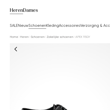
Heren
Dames
SALE
Nieuw
Schoenen
Kleding
Accessoires
Verzorging & Acc
Home
Heren
Schoenen
Zakelijke schoenen
APEX 115GY