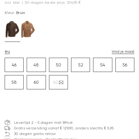
incl. btw.
|
30-dagen beste prijs: 334,95 €
Kleur:
Bruin
eu
Vind je maat
46
48
50
52
54
56
58
60
62
Levertijd 2 - 5 dagen met BPost
Gratis verzending vanaf € 129,90, anders slechts € 5,95
30 dagen gratis retour