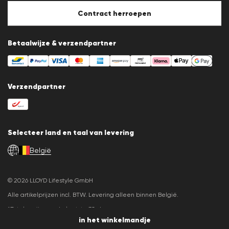
Cookie-instellingen
Contract herroepen
Betaalwijze & verzendpartner
Verzendpartner
Selecteer land en taal van levering
België
nl
© 2026 LLOYD Lifestyle GmbH
Alle artikelprijzen incl. BTW. Levering alleen binnen België.
*Totale prijs van de laatste 30 dagen.
in het winkelmandje